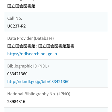
国立国会図書館
Call No.
UC237-R2
Data Provider (Database)
国立国会図書館 : 国立国会図書館蔵書
https://ndlsearch.ndl.go.jp
Bibliographic ID (NDL)
033421360
http://id.ndl.go.jp/bib/033421360
National Bibliography No. (JPNO)
23984816