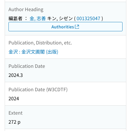
Author Heading
編纂者 ：
金, 志善
キン, シゼン
(
001325047
)
Authorities
Publication, Distribution, etc.
金沢 : 金沢文圃閣 (出版)
Publication Date
2024.3
Publication Date (W3CDTF)
2024
Extent
272 p