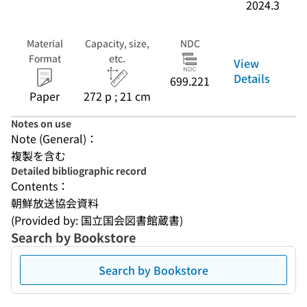
2024.3
Material
Capacity, size,
NDC
Format
etc.
View
Details
699.221
Paper
272 p ; 21 cm
Notes on use
Note (General)：
複製を含む
Detailed bibliographic record
Contents：
朝鮮放送協会資料
(Provided by: 国立国会図書館蔵書)
Search by Bookstore
Search by Bookstore