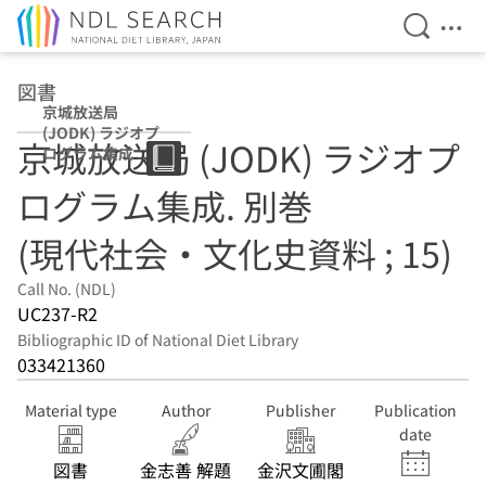
Open Se
Ope
Jump to main content
図書
京城放送局
(JODK) ラジオプ
京城放送局 (JODK) ラジオプ
ログラム集成 別
巻 (現代社会・文
ログラム集成. 別巻
化史資料 ; 15)
(現代社会・文化史資料 ; 15)
Call No. (NDL)
UC237-R2
Bibliographic ID of National Diet Library
033421360
Material type
Author
Publisher
Publication
date
図書
金志善 解題
金沢文圃閣