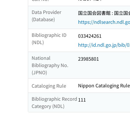
Data Provider
国立国会図書館 : 国立
(Database)
https://ndlsearch.ndl.go
Bibliographic ID
033424261
(NDL)
http://id.ndl.go.jp/bib
National
23985801
Bibliography No.
(JPNO)
Nippon Cataloging Rule
Cataloging Rule
Bibliographic Record
111
Category (NDL)