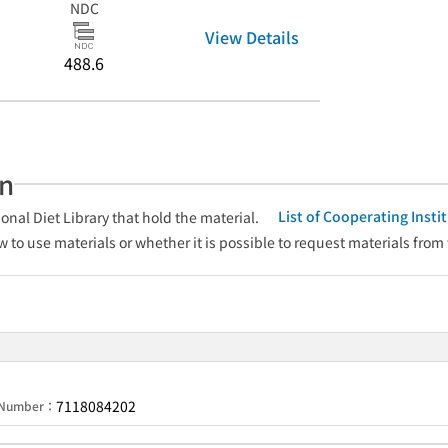
NDC
View Details
488.6
an
List of Cooperating Inst
onal Diet Library that hold the material.
w to use materials or whether it is possible to request materials from
7118084202
n Number：