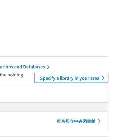
itutions and Databases
 the holding
Specify a library in your area
東京都立中央図書館