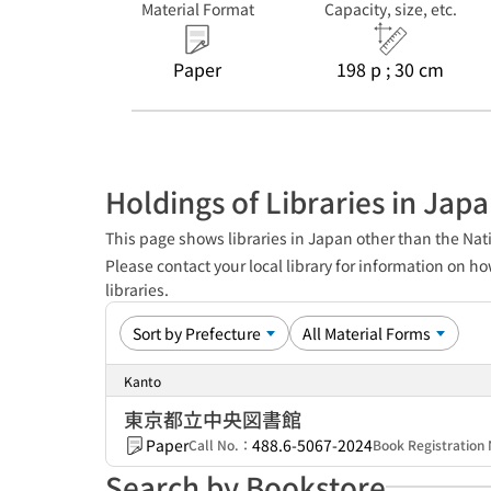
Material Format
Capacity, size, etc.
Paper
198 p ; 30 cm
Holdings of Libraries in Jap
This page shows libraries in Japan other than the Nati
Please contact your local library for information on ho
libraries.
Kanto
東京都立中央図書館
Paper
488.6-5067-2024
Call No.：
Book Registratio
Search by Bookstore