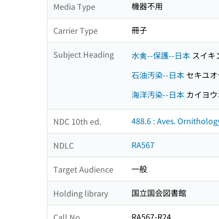
機器不用
Media Type
冊子
Carrier Type
Subject Heading
水禽--保護--日本
スイキン
石油汚染--日本
セキユオ
海洋汚染--日本
カイヨウ
488.6 : Aves. Ornitholog
NDC 10th ed.
RA567
NDLC
一般
Target Audience
国立国会図書館
Holding library
RA567-R24
Call No.