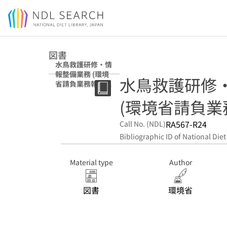
Jump to main content
図書
水鳥救護研修・情
報整備業務 (環境
水鳥救護研修
省請負業務報告書
; 令和5年度)
(環境省請負業務
RA567-R24
Call No. (NDL)
Bibliographic ID of National Diet
Material type
Author
図書
環境省