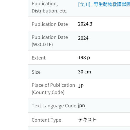
Publication,
[立川] : 野生動物救護獣
Distribution, etc.
2024.3
Publication Date
Publication Date
2024
(W3CDTF)
198 p
Extent
30 cm
Size
Place of Publication
JP
(Country Code)
jpn
Text Language Code
テキスト
Content Type