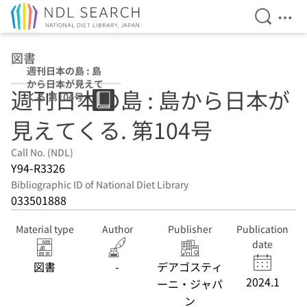
Open Se
Ope
Jump to main content
図書
週刊日本の島 : 島
から日本が見えて
週刊日本の島 : 島から日本が
くる 第104号
見えてくる. 第104号
Call No. (NDL)
Y94-R3326
Bibliographic ID of National Diet Library
033501888
Material type
Author
Publisher
Publication
date
図書
-
デアゴスティ
2024.1
ーニ・ジャパ
ン