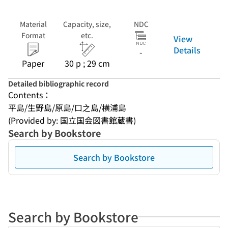
Material
Capacity, size,
NDC
Format
etc.
View
Details
-
Paper
30 p ; 29 cm
Detailed bibliographic record
Contents：
平島/生野島/原島/口之島/横浦島
(Provided by: 国立国会図書館蔵書)
Search by Bookstore
Search by Bookstore
Search by Bookstore