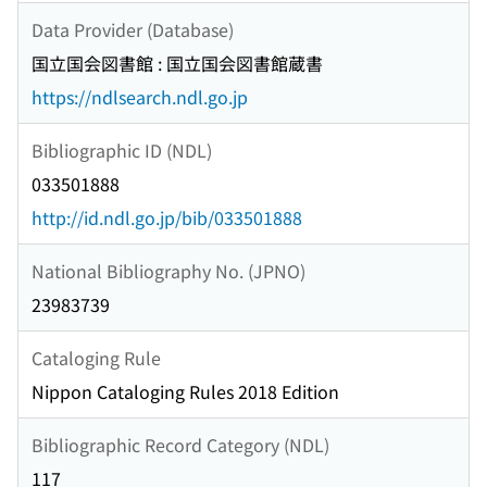
Data Provider (Database)
国立国会図書館 : 国立国会図書館蔵書
https://ndlsearch.ndl.go.jp
Bibliographic ID (NDL)
033501888
http://id.ndl.go.jp/bib/033501888
National Bibliography No. (JPNO)
23983739
Cataloging Rule
Nippon Cataloging Rules 2018 Edition
Bibliographic Record Category (NDL)
117