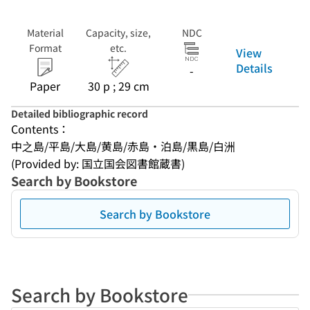
Material
Capacity, size,
NDC
Format
etc.
View
Details
-
Paper
30 p ; 29 cm
Detailed bibliographic record
Contents：
中之島/平島/大島/黄島/赤島・泊島/黒島/白洲
(Provided by: 国立国会図書館蔵書)
Search by Bookstore
Search by Bookstore
Search by Bookstore