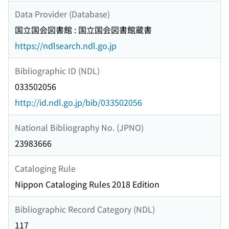
Data Provider (Database)
国立国会図書館 : 国立国会図書館蔵書
https://ndlsearch.ndl.go.jp
Bibliographic ID (NDL)
033502056
http://id.ndl.go.jp/bib/033502056
National Bibliography No. (JPNO)
23983666
Cataloging Rule
Nippon Cataloging Rules 2018 Edition
Bibliographic Record Category (NDL)
117