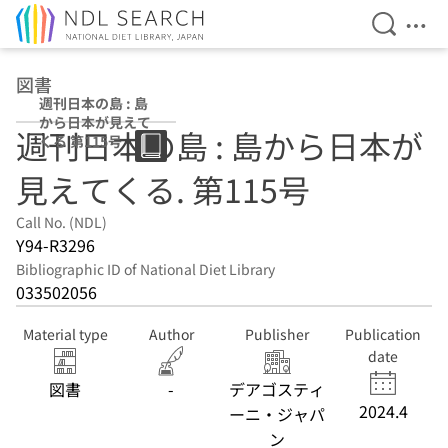
Open Se
Ope
Jump to main content
図書
週刊日本の島 : 島
から日本が見えて
週刊日本の島 : 島から日本が
くる 第115号
見えてくる. 第115号
Call No. (NDL)
Y94-R3296
Bibliographic ID of National Diet Library
033502056
Material type
Author
Publisher
Publication
date
図書
-
デアゴスティ
2024.4
ーニ・ジャパ
ン