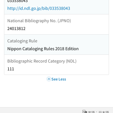
033538043
http://id.ndl.go.jp/bib/033538043
National Bibliography No. (JPNO)
24013812
Cataloging Rule
Nippon Cataloging Rules 2018 Edition
Bibliographic Record Category (NDL)
111
See Less
言語：日本語