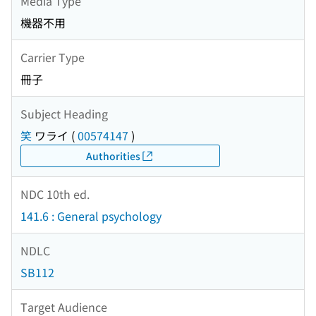
Media Type
機器不用
Carrier Type
冊子
Subject Heading
笑
ワライ
(
00574147
)
Authorities
NDC 10th ed.
141.6 : General psychology
NDLC
SB112
Target Audience