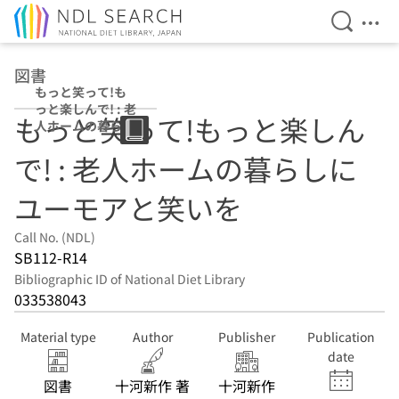
Open Se
Ope
Jump to main content
図書
もっと笑って!も
っと楽しんで! : 老
もっと笑って!もっと楽しん
人ホームの暮らし
にユーモアと笑い
で! : 老人ホームの暮らしに
を
ユーモアと笑いを
Call No. (NDL)
SB112-R14
Bibliographic ID of National Diet Library
033538043
Material type
Author
Publisher
Publication
date
図書
十河新作 著
十河新作