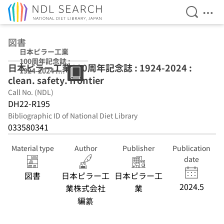
Open Se
Ope
Jump to main content
図書
日本ピラー工業
100周年記念誌 :
日本ピラー工業100周年記念誌 : 1924-2024 :
1924-2024 :
clean. safety. frontier
clean. safety.
frontier
Call No. (NDL)
DH22-R195
Bibliographic ID of National Diet Library
033580341
Material type
Author
Publisher
Publication
date
図書
日本ピラー工
日本ピラー工
2024.5
業株式会社
業
編纂