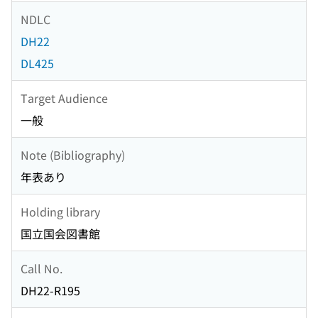
NDLC
DH22
DL425
Target Audience
一般
Note (Bibliography)
年表あり
Holding library
国立国会図書館
Call No.
DH22-R195