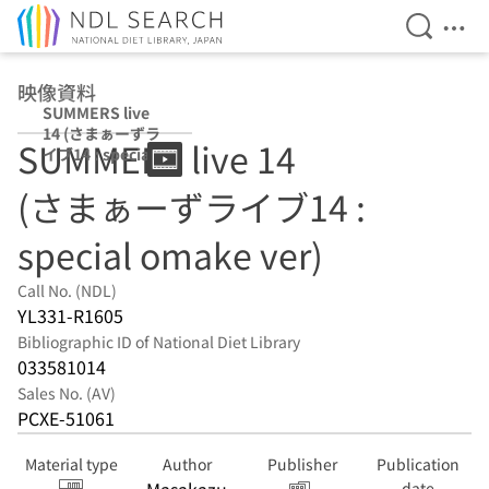
Open Se
Ope
Jump to main content
映像資料
SUMMERS live
14 (さまぁーずラ
SUMMERS live 14
イブ14 : special
omake ver)
(さまぁーずライブ14 :
special omake ver)
Call No. (NDL)
YL331-R1605
Bibliographic ID of National Diet Library
033581014
Sales No. (AV)
PCXE-51061
Material type
Author
Publisher
Publication
date