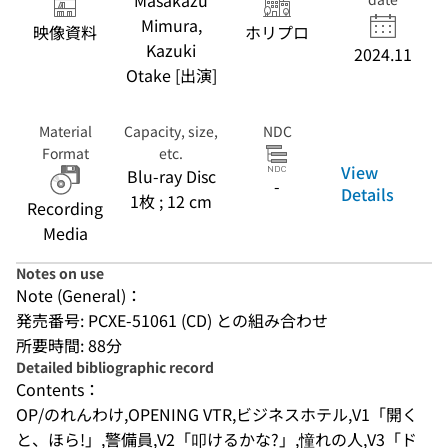
Masakazu
Mimura,
映像資料
ホリプロ
Kazuki
2024.11
Otake [出演]
Material
Capacity, size,
NDC
Format
etc.
View
Blu-ray Disc
-
Details
1枚 ; 12 cm
Recording
Media
Notes on use
Note (General)：
発売番号: PCXE-51061 (CD) との組み合わせ
所要時間: 88分
Detailed bibliographic record
Contents：
OP/のれんわけ,OPENING VTR,ビジネスホテル,V1「開く
と、ほら!」,警備員,V2「叩けるかな?」,憧れの人,V3「ド