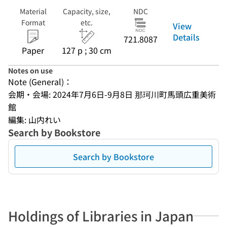
Material
Capacity, size,
NDC
Format
etc.
View
Details
721.8087
Paper
127 p ; 30 cm
Notes on use
Note (General)：
会期・会場: 2024年7月6日-9月8日 那珂川町馬頭広重美術
館
編集: 山内れい
Search by Bookstore
Search by Bookstore
Holdings of Libraries in Japan