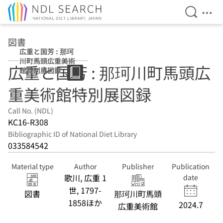
Open Se
Ope
Jump to main content
図書
広重と国芳 : 那珂
川町馬頭広重美術
広重と国芳 : 那珂川町馬頭広
館特別展図録
重美術館特別展図録
Call No. (NDL)
KC16-R308
Bibliographic ID of National Diet Library
033584542
Material type
Author
Publisher
Publication
歌川, 広重 1
date
世, 1797-
図書
那珂川町馬頭
1858ほか
2024.7
広重美術館