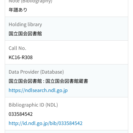
Note (Bibliography)
年譜あり
Holding library
国立国会図書館
Call No.
KC16-R308
Data Provider (Database)
国立国会図書館 : 国立国会図書館蔵書
https://ndlsearch.ndl.go.jp
Bibliographic ID (NDL)
033584542
http://id.ndl.go.jp/bib/033584542