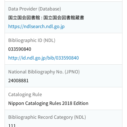
Data Provider (Database)
国立国会図書館 : 国立国会図書館蔵書
https://ndlsearch.ndl.go.jp
Bibliographic ID (NDL)
033590840
http://id.ndl.go.jp/bib/033590840
National Bibliography No. (JPNO)
24008881
Cataloging Rule
Nippon Cataloging Rules 2018 Edition
Bibliographic Record Category (NDL)
111