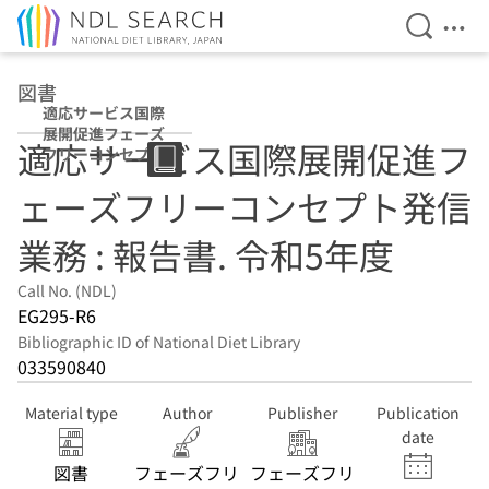
Open Se
Ope
Jump to main content
図書
適応サービス国際
展開促進フェーズ
適応サービス国際展開促進フ
フリーコンセプト
発信業務 : 報告書
ェーズフリーコンセプト発信
令和5年度
業務 : 報告書. 令和5年度
Call No. (NDL)
EG295-R6
Bibliographic ID of National Diet Library
033590840
Material type
Author
Publisher
Publication
date
図書
フェーズフリ
フェーズフリ