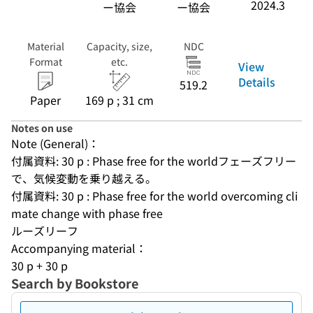
2024.3
ー協会
ー協会
Material
Capacity, size,
NDC
Format
etc.
View
Details
519.2
Paper
169 p ; 31 cm
Notes on use
Note (General)：
付属資料: 30 p : Phase free for the worldフェーズフリー
で、気候変動を乗り越える。
付属資料: 30 p : Phase free for the world overcoming cli
mate change with phase free
ルーズリーフ
Accompanying material：
30 p + 30 p
Search by Bookstore