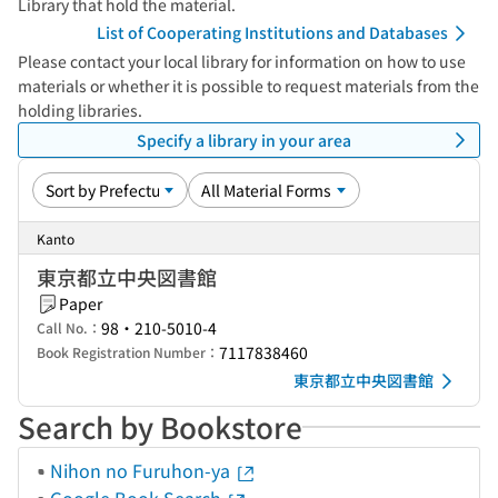
Library that hold the material.
List of Cooperating Institutions and Databases
Please contact your local library for information on how to use
materials or whether it is possible to request materials from the
holding libraries.
Specify a library in your area
Kanto
東京都立中央図書館
Paper
98・210-5010-4
Call No.：
7117838460
Book Registration Number：
東京都立中央図書館
Search by Bookstore
Nihon no Furuhon-ya