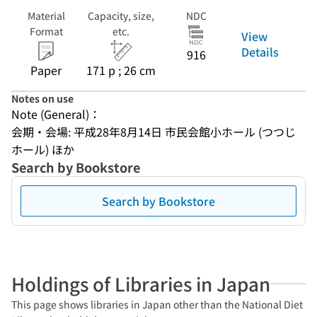
Material
Capacity, size,
NDC
Format
etc.
View
Details
916
Paper
171 p ; 26 cm
Notes on use
Note (General)：
会期・会場: 平成28年8月14日 市民会館小ホール (つつじ
ホール) ほか
Search by Bookstore
Search by Bookstore
Holdings of Libraries in Japan
This page shows libraries in Japan other than the National Diet