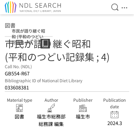
Open Se
Ope
Jump to main content
図書
市民が語り継ぐ昭
和 (平和のつどい
市民が語り継ぐ昭和
記録集 ; 4)
(平和のつどい記録集 ; 4)
Call No. (NDL)
GB554-R67
Bibliographic ID of National Diet Library
033608381
Material type
Author
Publisher
Publication
date
図書
福生市総務部
福生市
2024.3
総務課 編集