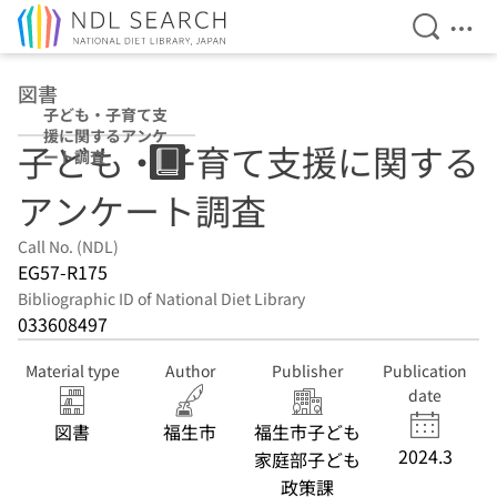
Open Se
Ope
Jump to main content
図書
子ども・子育て支
援に関するアンケ
子ども・子育て支援に関する
ート調査
アンケート調査
Call No. (NDL)
EG57-R175
Bibliographic ID of National Diet Library
033608497
Material type
Author
Publisher
Publication
date
図書
福生市
福生市子ども
2024.3
家庭部子ども
政策課