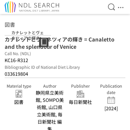
Open Se
Ope
Jump to main content
図書
カナレットとヴェ
ネツィアの輝き
カナレットとヴェネツィアの輝き = Canaletto
and the splendour of Venice
Call No. (NDL)
KC16-R312
Bibliographic ID of National Diet Library
033619804
Material type
Author
Publisher
Publication
静岡県立美術
date
館, SOMPO美
図書
毎日新聞社
術館, 山口県
[2024]
立美術館, 毎
日新聞社 編
集