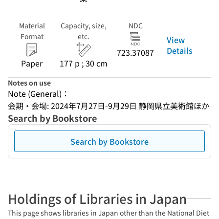
Material
Capacity, size,
NDC
Format
etc.
View
Details
723.37087
Paper
177 p ; 30 cm
Notes on use
Note (General)：
会期・会場: 2024年7月27日-9月29日 静岡県立美術館ほか
Search by Bookstore
Search by Bookstore
Holdings of Libraries in Japan
This page shows libraries in Japan other than the National Diet