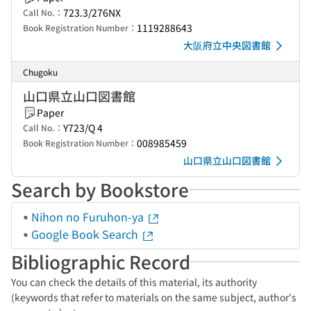
723.3/276NX
Call No.：
1119288643
Book Registration Number：
大阪府立中央図書館
Chugoku
山口県立山口図書館
Paper
Y723/Q 4
Call No.：
008985459
Book Registration Number：
山口県立山口図書館
Search by Bookstore
Nihon no Furuhon-ya
Google Book Search
Bibliographic Record
You can check the details of this material, its authority
(keywords that refer to materials on the same subject, author's