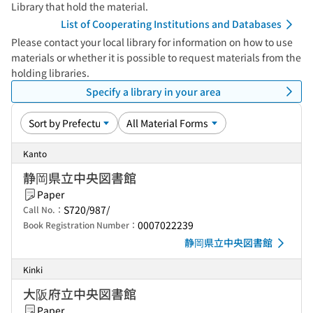
Library that hold the material.
List of Cooperating Institutions and Databases
Please contact your local library for information on how to use
materials or whether it is possible to request materials from the
holding libraries.
Specify a library in your area
Kanto
静岡県立中央図書館
Paper
S720/987/
Call No.：
0007022239
Book Registration Number：
静岡県立中央図書館
Kinki
大阪府立中央図書館
Paper