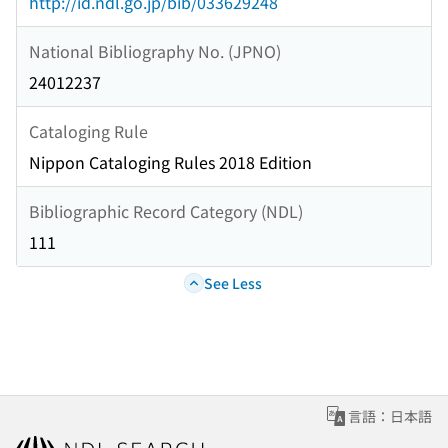
http://id.ndl.go.jp/bib/033629248
National Bibliography No. (JPNO)
24012237
Cataloging Rule
Nippon Cataloging Rules 2018 Edition
Bibliographic Record Category (NDL)
111
See Less
言語：日本語