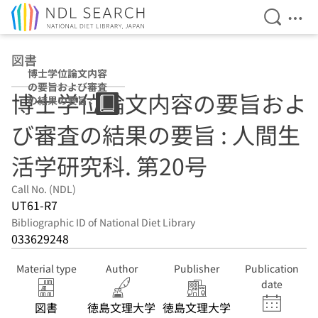
Open Se
Ope
Jump to main content
図書
博士学位論文内容
の要旨および審査
博士学位論文内容の要旨およ
の結果の要旨 : 人
間生活学研究科
び審査の結果の要旨 : 人間生
第20号
活学研究科. 第20号
Call No. (NDL)
UT61-R7
Bibliographic ID of National Diet Library
033629248
Material type
Author
Publisher
Publication
date
図書
徳島文理大学
徳島文理大学