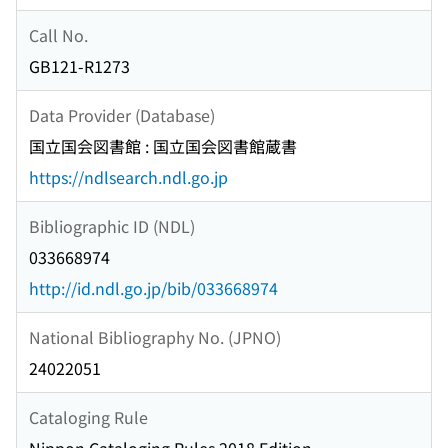
Call No.
GB121-R1273
Data Provider (Database)
国立国会図書館 : 国立国会図書館蔵書
https://ndlsearch.ndl.go.jp
Bibliographic ID (NDL)
033668974
http://id.ndl.go.jp/bib/033668974
National Bibliography No. (JPNO)
24022051
Cataloging Rule