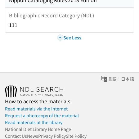
Nippon Cataloging Rules 2018 Edition
Bibliographic Record Category (NDL)
111
See Less
言語：日本語
How to access the materials
Read materials via the Internet
Request a photocopy of the material
Read materials at the library
National Diet Library Home Page
Contact Us
News
Privacy Policy
Site Policy