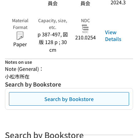
2024.3
員会
員会
Material
Capacity, size,
NDC
Format
etc.
View
p 387-497, 図
210.0254
Details
版 128 p ; 30
Paper
cm
Notes on use
Note (General)：
小松市所在
Search by Bookstore
Search by Bookstore
Search by Bookstore