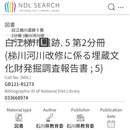
Open Se
Ope
Jump to main content
図書
白江梯川遺跡 5 第
2分冊 (梯川河川改
白江梯川遺跡. 5 第2分冊
修に係る埋蔵文化
財発掘調査報告書
(梯川河川改修に係る埋蔵文
; 5)
化財発掘調査報告書 ; 5)
Call No. (NDL)
GB121-R1273
Bibliographic ID of National Diet Library
033668974
Material type
Author
Publisher
Publication
date
図書
石川県教育委
石川県教育委