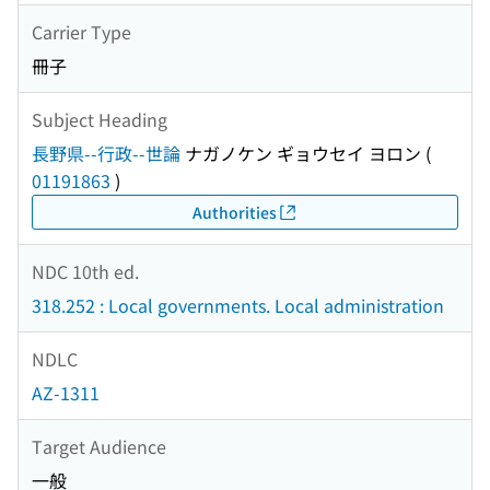
Carrier Type
冊子
Subject Heading
長野県--行政--世論
ナガノケン ギョウセイ ヨロン
(
01191863
)
Authorities
NDC 10th ed.
318.252 : Local governments. Local administration
NDLC
AZ-1311
Target Audience
一般