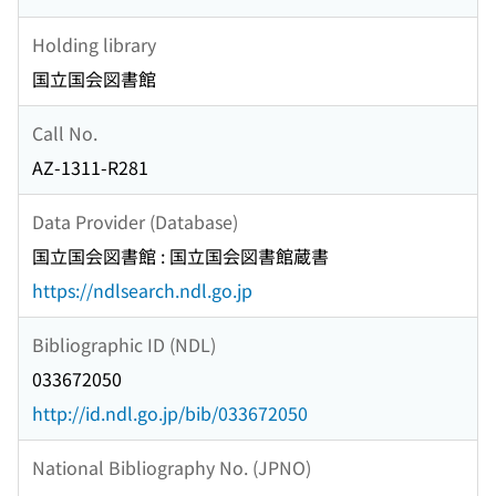
Holding library
国立国会図書館
Call No.
AZ-1311-R281
Data Provider (Database)
国立国会図書館 : 国立国会図書館蔵書
https://ndlsearch.ndl.go.jp
Bibliographic ID (NDL)
033672050
http://id.ndl.go.jp/bib/033672050
National Bibliography No. (JPNO)