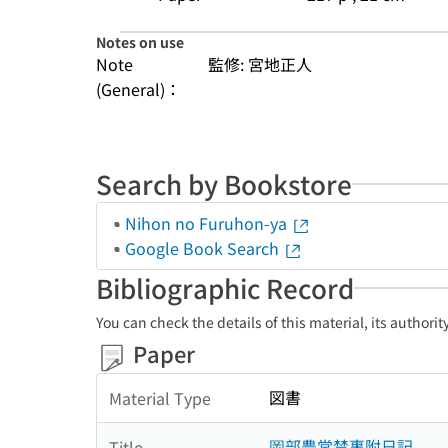
Notes on use
Note
監修: 宮地正人
(General)：
Search by Bookstore
Nihon no Furuhon-ya
Google Book Search
Bibliographic Record
You can check the details of this material, its authori
Paper
図書
Material Type
岡部豊常禁裏附日記
Title