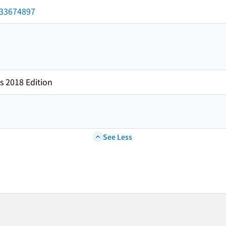
/033674897
s 2018 Edition
See Less