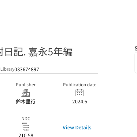
日記. 嘉永5年編
033674897
 Library
Publisher
Publication date
鈴木里行
2024.6
NDC
View Details
210.58