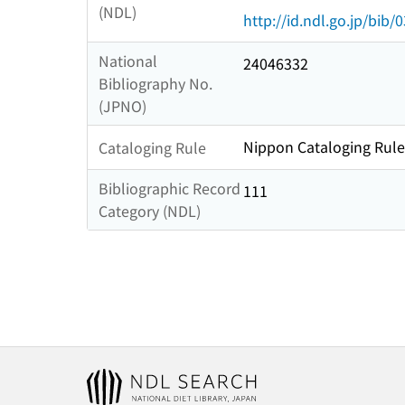
(NDL)
http://id.ndl.go.jp/bib
National
24046332
Bibliography No.
(JPNO)
Nippon Cataloging Rule
Cataloging Rule
Bibliographic Record
111
Category (NDL)