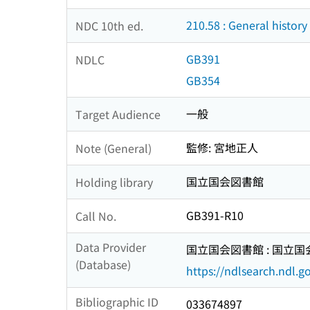
210.58 : General history
NDC 10th ed.
GB391
NDLC
GB354
一般
Target Audience
監修: 宮地正人
Note (General)
国立国会図書館
Holding library
GB391-R10
Call No.
Data Provider
国立国会図書館 : 国立
(Database)
https://ndlsearch.ndl.go
Bibliographic ID
033674897