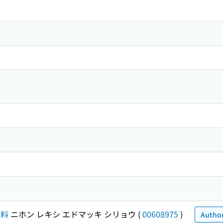
史料
ニホン レキシ エドマッキ シリョウ
(
00608975
)
Author