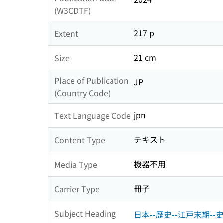
(W3CDTF)
217 p
Extent
21 cm
Size
Place of Publication
JP
(Country Code)
jpn
Text Language Code
テキスト
Content Type
機器不用
Media Type
冊子
Carrier Type
Subject Heading
日本--歴史--江戸末期--