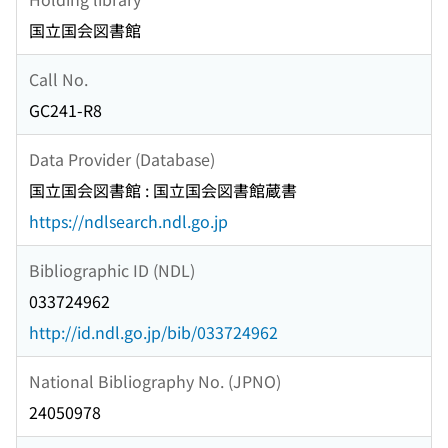
国立国会図書館
Call No.
GC241-R8
Data Provider (Database)
国立国会図書館 : 国立国会図書館蔵書
https://ndlsearch.ndl.go.jp
Bibliographic ID (NDL)
033724962
http://id.ndl.go.jp/bib/033724962
National Bibliography No. (JPNO)
24050978