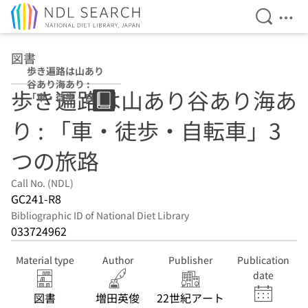
Open Se
Ope
Jump to main content
図書
歩き遍路は山あり
谷あり海あり :
歩き遍路は山あり谷あり海あ
「車・徒歩・自転
車」3つの旅路
り : 「車・徒歩・自転車」3
つの旅路
Call No. (NDL)
GC241-R8
Bibliographic ID of National Diet Library
033724962
Material type
Author
Publisher
Publication
date
図書
増田英俊
22世紀アート