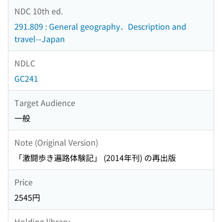
NDC 10th ed.
291.809 : General geography．Description and
travel--Japan
NDLC
GC241
Target Audience
一般
Note (Original Version)
「激闘歩き遍路体験記」 (2014年刊) の再出版
Price
2545円
Holding library