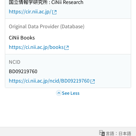
国立情報学研究所 : CiNii Research
https://cir.nii.ac.jp/
Original Data Provider (Database)
CiNii Books
https://ci.nii.ac.jp/books
NCID
BD09219760
https://ci.nii.ac.jp/ncid/BD09219760
See Less
言語：日本語