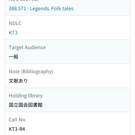
388.571 : Legends. Folk tales
NDLC
KT3
Target Audience
一般
Note (Bibliography)
文献あり
Holding library
国立国会図書館
Call No.
KT3-R4