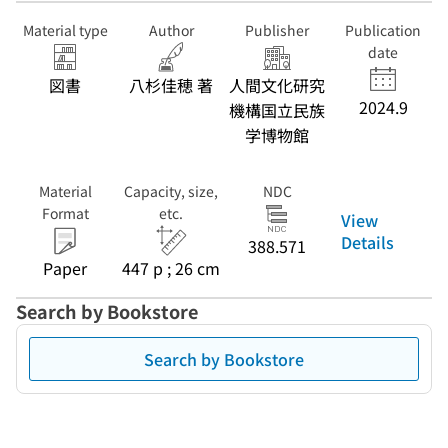
Material type
Author
Publisher
Publication
date
図書
八杉佳穂 著
人間文化研究
2024.9
機構国立民族
学博物館
Material
Capacity, size,
NDC
Format
etc.
View
Details
388.571
Paper
447 p ; 26 cm
Search by Bookstore
Search by Bookstore