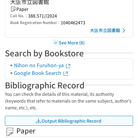
大阪市立図書館
Paper
388.571//2024
Call No.：
1040462473
Book Registration Number：
大阪市立図書館
See More (6)
Search by Bookstore
Nihon no Furuhon-ya
Google Book Search
Bibliographic Record
You can check the details of this material, its authority
(keywords that refer to materials on the same subject, author's
name, etc.), etc.
Output Bibliographic Record
Paper