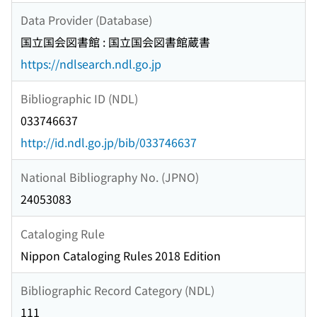
Data Provider (Database)
国立国会図書館 : 国立国会図書館蔵書
https://ndlsearch.ndl.go.jp
Bibliographic ID (NDL)
033746637
http://id.ndl.go.jp/bib/033746637
National Bibliography No. (JPNO)
24053083
Cataloging Rule
Nippon Cataloging Rules 2018 Edition
Bibliographic Record Category (NDL)
111