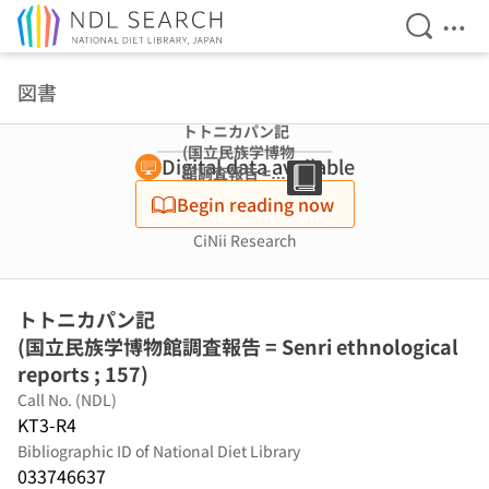
Open Se
Ope
Jump to main content
図書
トトニカパン記
(国立民族学博物
Digital data available
館調査報告 =
Senri
Begin reading now
ethnological
reports ; 157)
CiNii Research
トトニカパン記
(国立民族学博物館調査報告 = Senri ethnological
reports ; 157)
Call No. (NDL)
KT3-R4
Bibliographic ID of National Diet Library
033746637