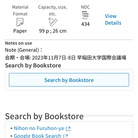
Material
Capacity, size,
NDC
Format
etc.
View
Details
434
Paper
99 p ; 26 cm
Notes on use
Note (General)：
会期・会場: 2023年11月7日-8日 早稲田大学国際会議場
Search by Bookstore
Search by Bookstore
Search by Bookstore
Nihon no Furuhon-ya
Google Book Search