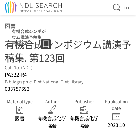
Open Se
Ope
Jump to main content
図書
有機合成シンポジ
ウム講演予稿集
有機合成シンポジウム講演予
第123回
稿集. 第123回
Call No. (NDL)
PA322-R4
Bibliographic ID of National Diet Library
033757693
Material type
Author
Publisher
Publication
date
図書
有機合成化学
有機合成化学
2023.10
協会
協会