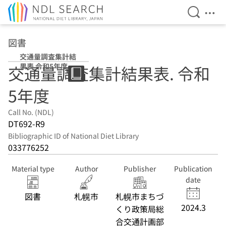
Open Se
Ope
Jump to main content
図書
交通量調査集計結
果表 令和5年度
交通量調査集計結果表. 令和
5年度
Call No. (NDL)
DT692-R9
Bibliographic ID of National Diet Library
033776252
Material type
Author
Publisher
Publication
date
図書
札幌市
札幌市まちづ
2024.3
くり政策局総
合交通計画部