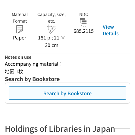
Material
Capacity, size,
NDC
Format
etc.
View
685.2115
Details
Paper
181 p ; 21 ×
30 cm
Notes on use
Accompanying material：
地図 1枚
Search by Bookstore
Search by Bookstore
Holdings of Libraries in Japan