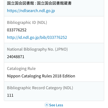
国立国会図書館 : 国立国会図書館蔵書
https://ndlsearch.ndl.go.jp
Bibliographic ID (NDL)
033776252
http://id.ndl.go.jp/bib/033776252
National Bibliography No. (JPNO)
24048871
Cataloging Rule
Nippon Cataloging Rules 2018 Edition
Bibliographic Record Category (NDL)
111
See Less