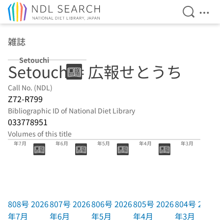
Open Se
Ope
Jump to main content
雑誌
Setouchi
Setouchi = 広報せとうち
Call No. (NDL)
Z72-R799
Bibliographic ID of National Diet Library
033778951
Volumes of this title
808号 2026
807号 2026
806号 2026
805号 2026
804号 2026
年7月
年6月
年5月
年4月
年3月
808号 2026
807号 2026
806号 2026
805号 2026
804号 2026
年7月
年6月
年5月
年4月
年3月