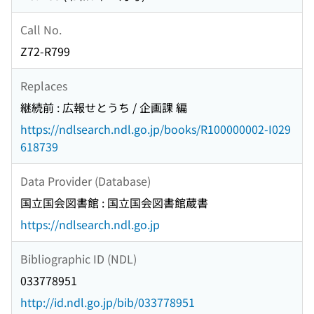
Call No.
Z72-R799
Replaces
継続前 : 広報せとうち / 企画課 編
https://ndlsearch.ndl.go.jp/books/R100000002-I029
618739
Data Provider (Database)
国立国会図書館 : 国立国会図書館蔵書
https://ndlsearch.ndl.go.jp
Bibliographic ID (NDL)
033778951
http://id.ndl.go.jp/bib/033778951