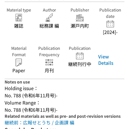
Material type
Author
Publisher
Publication
date
雑誌
総務課 編
瀬戸内町
[2024]-
Material
Publication
Publication
Format
Frequency
View
Details
継続刊行中
Paper
月刊
Notes on use
Holding issue：
No. 788 (令和6年11月号)-
Volume Range：
No. 788 (令和6年11月号)-
Related materials as well as pre- and post-revision versions
継続前：広報せとうち / 企画課 編