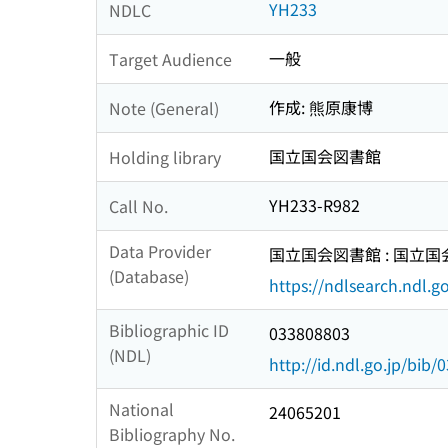
YH233
NDLC
一般
Target Audience
作成: 熊原康博
Note (General)
国立国会図書館
Holding library
YH233-R982
Call No.
Data Provider
国立国会図書館 : 国立
(Database)
https://ndlsearch.ndl.go
Bibliographic ID
033808803
(NDL)
http://id.ndl.go.jp/bib
National
24065201
Bibliography No.