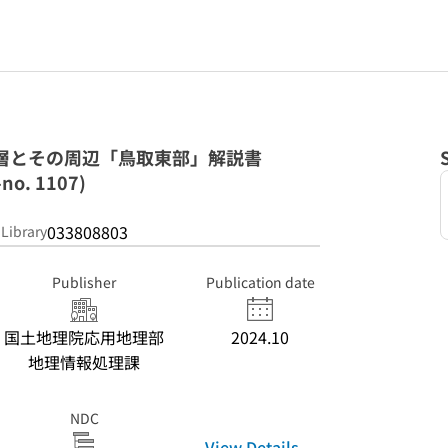
戸断層とその周辺「鳥取東部」解説書
o. 1107)
033808803
 Library
Publisher
Publication date
国土地理院応用地理部
2024.10
地理情報処理課
NDC
View Details