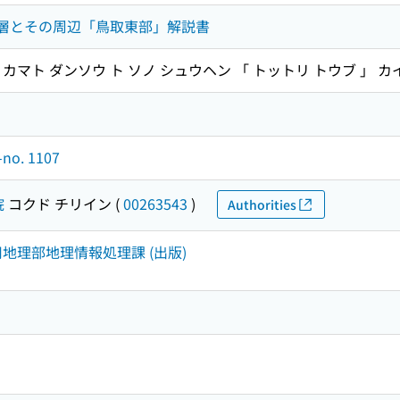
釜戸断層とその周辺「鳥取東部」解説書
ウズ カマト ダンソウ ト ソノ シュウヘン 「 トットリ トウブ 」 
o. 1107
院
コクド チリイン
(
00263543
)
Authorities
応用地理部地理情報処理課 (出版)