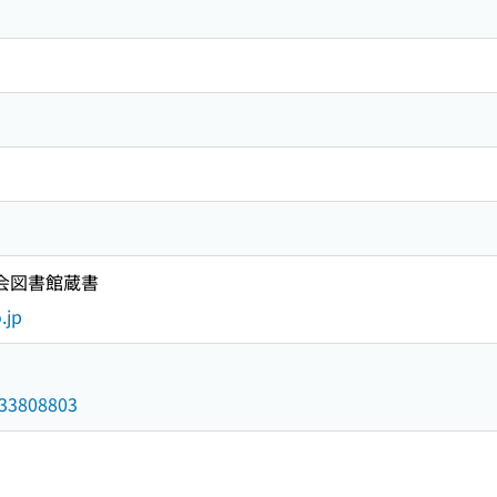
国会図書館蔵書
.jp
/033808803