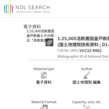
Jump to main content
電子資料
1:25,000活断層図
釜戸断層とその周
1:25,000活断層図釜
辺「鳥取東部」解
(国土地理院技術資料 ; D1-n
説書 (国土地理院
技術資料 ; D1-no.
YH233-R982
Call No. (NDL)
1107)
Bibliographic ID of National Diet
Material type
Author
電子資料
国土地理院 編集
Material Format
Capacity, size, etc.