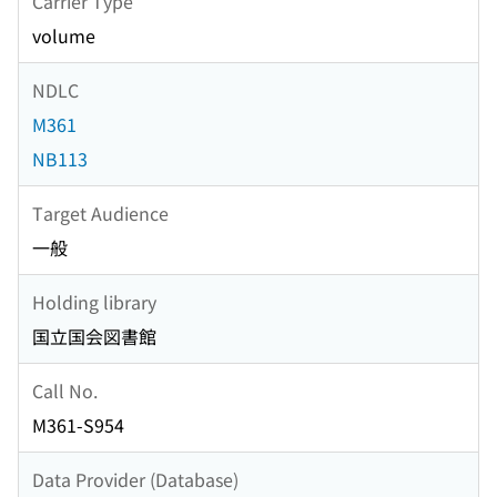
Carrier Type
volume
NDLC
M361
NB113
Target Audience
一般
Holding library
国立国会図書館
Call No.
M361-S954
Data Provider (Database)