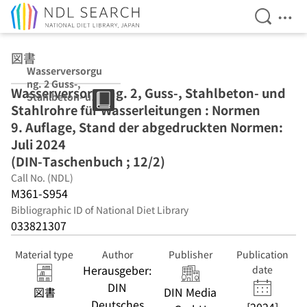
Open Se
Ope
Jump to main content
図書
Wasserversorgu
ng. 2 Guss-,
Wasserversorgung. 2, Guss-, Stahlbeton- und
Stahlbeton- und
Stahlrohre für Wasserleitungen : Normen
Stahlrohre für
Wasserleitungen
9. Auflage, Stand der abgedruckten Normen:
: Normen 9.
Juli 2024
Auflage, Stand
(DIN-Taschenbuch ; 12/2)
der
abgedruckten
Call No. (NDL)
Normen: Juli
M361-S954
2024 (DIN-
Bibliographic ID of National Diet Library
Taschenbuch ;
033821307
12/2)
Material type
Author
Publisher
Publication
Herausgeber:
date
DIN
図書
DIN Media
Deutsches