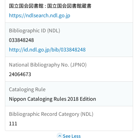
国立国会図書館 : 国立国会図書館蔵書
https://ndlsearch.ndl.go.jp
Bibliographic ID (NDL)
033848248
http://id.ndl.go.jp/bib/033848248
National Bibliography No. (JPNO)
24064673
Cataloging Rule
Nippon Cataloging Rules 2018 Edition
Bibliographic Record Category (NDL)
111
See Less