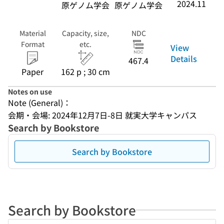
2024.11
原ゲノム学会
原ゲノム学会
Material
Capacity, size,
NDC
Format
etc.
View
Details
467.4
Paper
162 p ; 30 cm
Notes on use
Note (General)：
会期・会場: 2024年12月7日-8日 就実大学キャンパス
Search by Bookstore
Search by Bookstore
Search by Bookstore