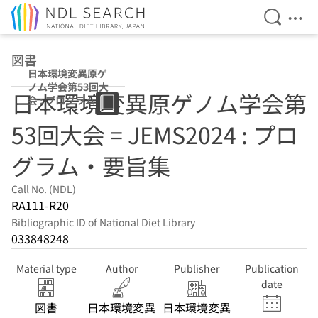
Open Se
Ope
Jump to main content
図書
日本環境変異原ゲ
ノム学会第53回大
日本環境変異原ゲノム学会第
会 : プログラム・
要旨集
53回大会 = JEMS2024 : プロ
グラム・要旨集
Call No. (NDL)
RA111-R20
Bibliographic ID of National Diet Library
033848248
Material type
Author
Publisher
Publication
date
図書
日本環境変異
日本環境変異