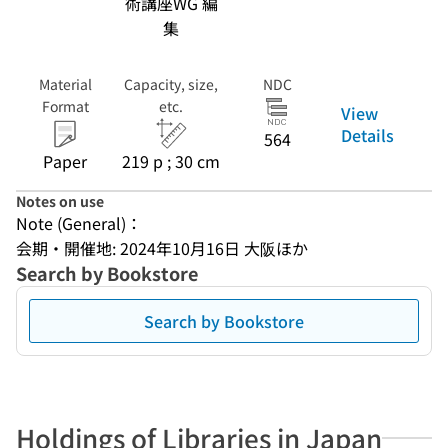
術講座WG 編
集
Material
Capacity, size,
NDC
Format
etc.
View
Details
564
Paper
219 p ; 30 cm
Notes on use
Note (General)：
会期・開催地: 2024年10月16日 大阪ほか
Search by Bookstore
Search by Bookstore
Holdings of Libraries in Japan