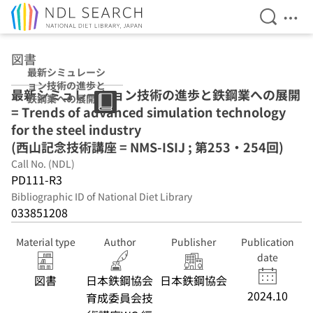
Open Se
Ope
Jump to main content
図書
最新シミュレーシ
ョン技術の進歩と
最新シミュレーション技術の進歩と鉄鋼業への展開
鉄鋼業への展開
= Trends of advanced simulation technology
(西山記念技術講
座 = NMS-ISIJ ;
for the steel industry
第253・254回)
(西山記念技術講座 = NMS-ISIJ ; 第253・254回)
Call No. (NDL)
PD111-R3
Bibliographic ID of National Diet Library
033851208
Material type
Author
Publisher
Publication
date
図書
日本鉄鋼協会
日本鉄鋼協会
2024.10
育成委員会技