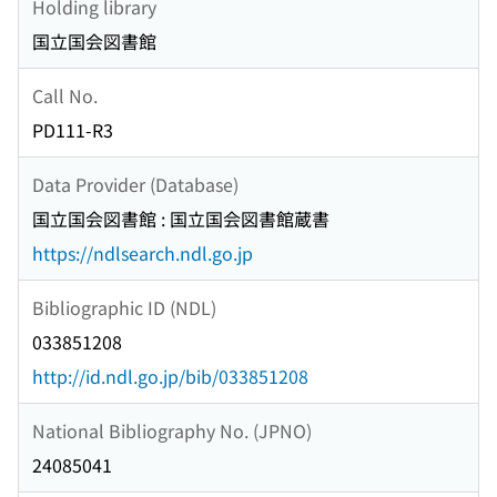
Holding library
国立国会図書館
Call No.
PD111-R3
Data Provider (Database)
国立国会図書館 : 国立国会図書館蔵書
https://ndlsearch.ndl.go.jp
Bibliographic ID (NDL)
033851208
http://id.ndl.go.jp/bib/033851208
National Bibliography No. (JPNO)
24085041