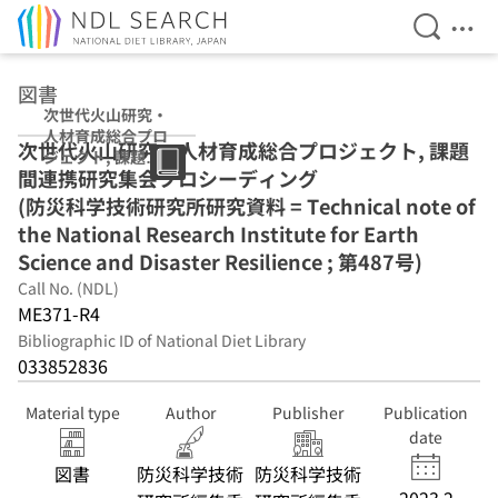
Open Se
Ope
Jump to main content
図書
次世代火山研究・
人材育成総合プロ
次世代火山研究・人材育成総合プロジェクト, 課題
ジェクト, 課題間
間連携研究集会プロシーディング
連携研究集会プロ
シーディング (防
(防災科学技術研究所研究資料 = Technical note of
災科学技術研究所
the National Research Institute for Earth
研究資料 =
Science and Disaster Resilience ; 第487号)
Technical note
of the National
Call No. (NDL)
Research
ME371-R4
Institute for
Bibliographic ID of National Diet Library
Earth Science
033852836
and Disaster
Resilience ; 第
487号)
Material type
Author
Publisher
Publication
date
図書
防災科学技術
防災科学技術