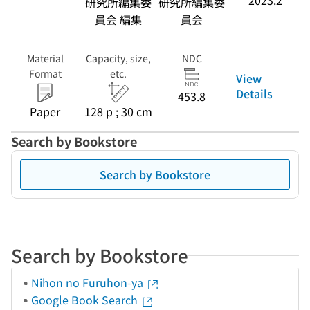
2023.2
研究所編集委
研究所編集委
員会 編集
員会
Material
Capacity, size,
NDC
Format
etc.
View
Details
453.8
Paper
128 p ; 30 cm
Search by Bookstore
Search by Bookstore
Search by Bookstore
Nihon no Furuhon-ya
Google Book Search