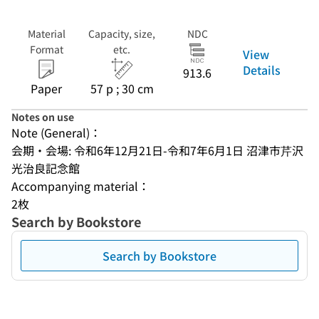
Material
Capacity, size,
NDC
Format
etc.
View
Details
913.6
Paper
57 p ; 30 cm
Notes on use
Note (General)：
会期・会場: 令和6年12月21日-令和7年6月1日 沼津市芹沢
光治良記念館
Accompanying material：
2枚
Search by Bookstore
Search by Bookstore