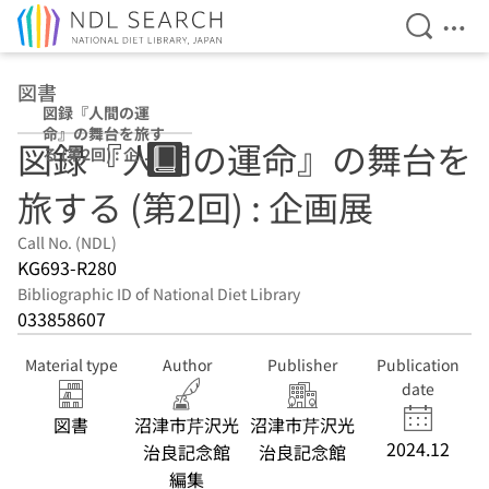
Open Se
Ope
Jump to main content
図書
図録『人間の運
命』の舞台を旅す
図録『人間の運命』の舞台を
る (第2回) : 企画
展
旅する (第2回) : 企画展
Call No. (NDL)
KG693-R280
Bibliographic ID of National Diet Library
033858607
Material type
Author
Publisher
Publication
date
図書
沼津市芹沢光
沼津市芹沢光
2024.12
治良記念館
治良記念館
編集