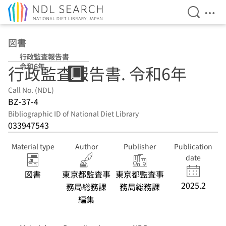
Open Se
Ope
Jump to main content
図書
行政監査報告書
令和6年
行政監査報告書. 令和6年
Call No. (NDL)
BZ-37-4
Bibliographic ID of National Diet Library
033947543
Material type
Author
Publisher
Publication
date
図書
東京都監査事
東京都監査事
2025.2
務局総務課
務局総務課
編集