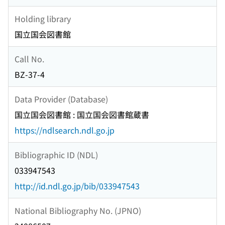
Holding library
国立国会図書館
Call No.
BZ-37-4
Data Provider (Database)
国立国会図書館 : 国立国会図書館蔵書
https://ndlsearch.ndl.go.jp
Bibliographic ID (NDL)
033947543
http://id.ndl.go.jp/bib/033947543
National Bibliography No. (JPNO)