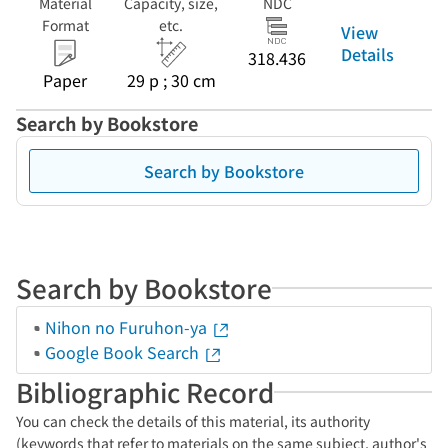
Material
Capacity, size,
NDC
Format
etc.
View
Details
318.436
Paper
29 p ; 30 cm
Search by Bookstore
Search by Bookstore
Search by Bookstore
Nihon no Furuhon-ya
Google Book Search
Bibliographic Record
You can check the details of this material, its authority
(keywords that refer to materials on the same subject, author's