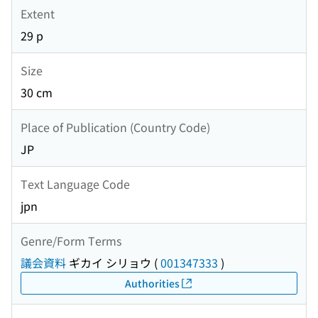
Extent
29 p
Size
30 cm
Place of Publication (Country Code)
JP
Text Language Code
jpn
Genre/Form Terms
議会資料
ギカイ シリョウ
(
001347333
)
Authorities