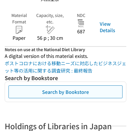
Material
Capacity, size,
NDC
Format
etc.
View
Details
687
Paper
56 p ; 30 cm
Notes on use at the National Diet Library
A digital version of this material exists.
ポストコロナにおける移動ニーズに対応したビジネスジェ
ット等の活用に関する調査研究 : 最終報告
Search by Bookstore
Search by Bookstore
Holdings of Libraries in Japan