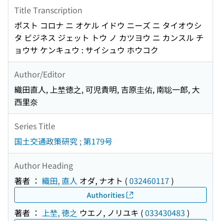
Title Transcription
ポスト コロナ ニ オケル イドウ ニーズ ニ タイオウシ
タ ビジネス ジェット トウ ノ カツヨウ ニ カンスル チ
ョウサ ケンキュウ : サイシュウ ホウコク
Author/Editor
織田直人, 上埜徳之, 可児貴明, 吉原圭佑, 南聡一郎, 大
西里奈
Series Title
国土交通政策研究 ; 第179号
Author Heading
著者 ：
織田, 直人
オダ, ナオト
(
032460117
)
Authorities
著者 ：
上埜, 徳之
ウエノ, ノリユキ
(
033430483
)