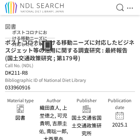
Open Se
Ope
Jump to main content
図書
ポストコロナにお
ける移動ニーズに
ポストコロナにおける移動ニーズに対応したビジネ
対応したビジネス
スジェット等の活用に関する調査研究 : 最終報告
ジェット等の活用
に関する調査研究
(国土交通政策研究 ; 第179号)
: 最終報告 (国土交
Call No. (NDL)
通政策研究 ; 第
DK211-R8
179号)
Bibliographic ID of National Diet Library
033960916
Material type
Author
Publisher
Publication
織田直人, 上
date
埜徳之, 可児
図書
国土交通省国
貴明, 吉原圭
2025.1
土交通政策研
佑, 南聡一郎,
究所
大西里奈