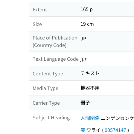
165 p
Extent
19 cm
Size
Place of Publication
JP
(Country Code)
jpn
Text Language Code
テキスト
Content Type
機器不用
Media Type
冊子
Carrier Type
Subject Heading
人間関係
ニンゲンカン
笑
ワライ
(
00574147
)