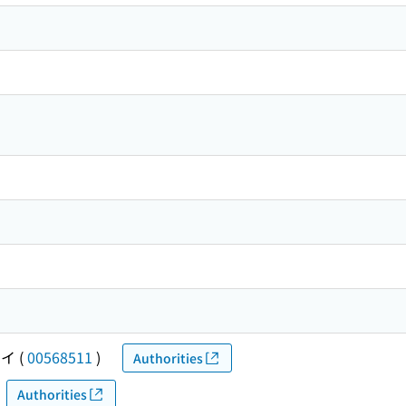
ケイ
(
00568511
)
Authorities
Authorities