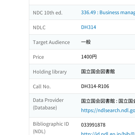
336.49 : Business man
NDC 10th ed.
DH314
NDLC
一般
Target Audience
1400円
Price
国立国会図書館
Holding library
DH314-R106
Call No.
Data Provider
国立国会図書館 : 国立
(Database)
https://ndlsearch.ndl.go
Bibliographic ID
033991878
(NDL)
http://id.ndl.go.jp/bib