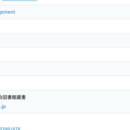
agement
国会図書館蔵書
.jp
/033991878