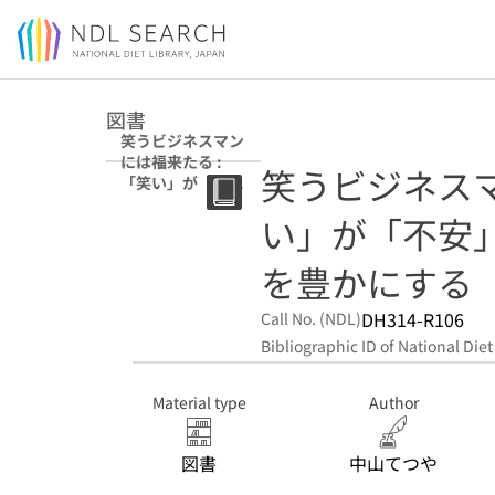
Jump to main content
図書
笑うビジネスマン
には福来たる :
笑うビジネスマ
「笑い」が「不
安」や「怒り」を
い」が「不安
遠ざけ、心を豊か
にする
を豊かにする
DH314-R106
Call No. (NDL)
Bibliographic ID of National Diet
Material type
Author
図書
中山てつや