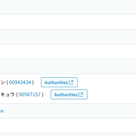
ホン
(
00943434
)
Authorities
キュウ
(
00567157
)
Authorities
on