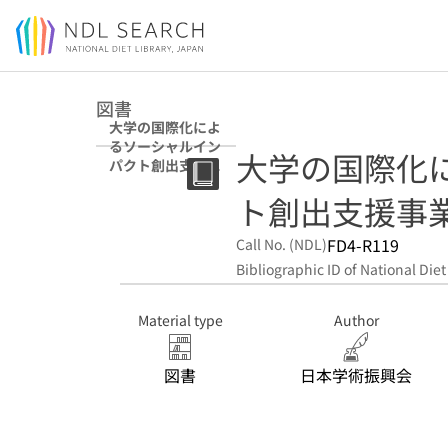
Jump to main content
図書
大学の国際化によ
るソーシャルイン
大学の国際化
パクト創出支援事
業令和6年度審査
ト創出支援事
結果報告
FD4-R119
Call No. (NDL)
Bibliographic ID of National Diet
Material type
Author
図書
日本学術振興会