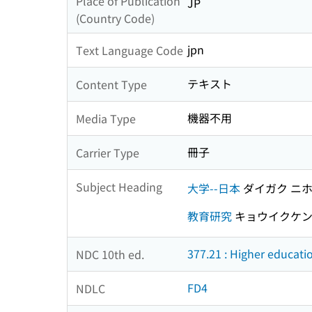
Place of Publication
JP
(Country Code)
jpn
Text Language Code
テキスト
Content Type
機器不用
Media Type
冊子
Carrier Type
Subject Heading
大学--日本
ダイガク ニ
教育研究
キョウイクケン
377.21 : Higher educati
NDC 10th ed.
FD4
NDLC