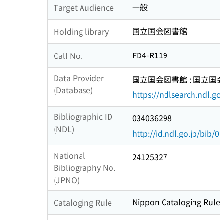
一般
Target Audience
国立国会図書館
Holding library
FD4-R119
Call No.
Data Provider
国立国会図書館 : 国立
(Database)
https://ndlsearch.ndl.go
Bibliographic ID
034036298
(NDL)
http://id.ndl.go.jp/bib
National
24125327
Bibliography No.
(JPNO)
Nippon Cataloging Rule
Cataloging Rule