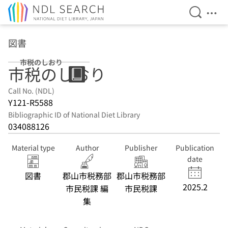
Open Se
Ope
Jump to main content
図書
市税のしおり
市税のしおり
Call No. (NDL)
Y121-R5588
Bibliographic ID of National Diet Library
034088126
Material type
Author
Publisher
Publication
date
図書
郡山市税務部
郡山市税務部
2025.2
市民税課 編
市民税課
集