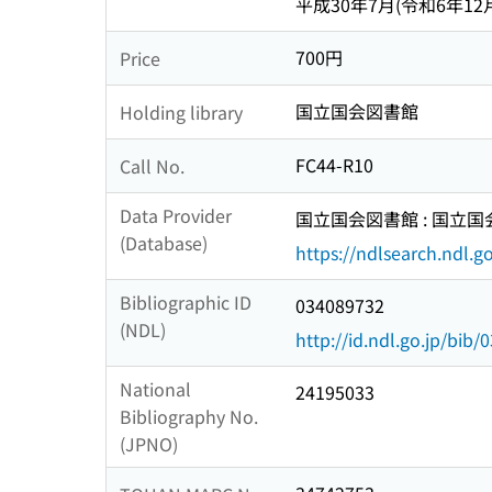
平成30年7月(令和6年1
700円
Price
国立国会図書館
Holding library
FC44-R10
Call No.
Data Provider
国立国会図書館 : 国立
(Database)
https://ndlsearch.ndl.go
Bibliographic ID
034089732
(NDL)
http://id.ndl.go.jp/bib
National
24195033
Bibliography No.
(JPNO)