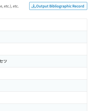
Output Bibliographic Record
, etc.), etc.
イセツ