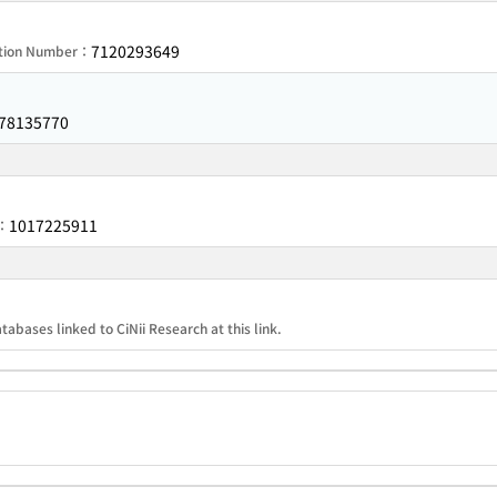
7120293649
ation Number：
78135770
1017225911
r：
tabases linked to CiNii Research at this link.