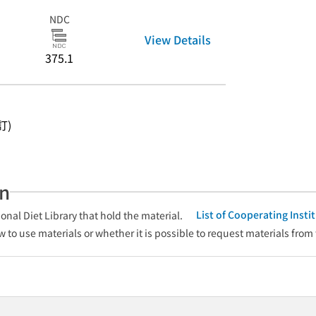
NDC
View Details
375.1
訂)
an
List of Cooperating Inst
onal Diet Library that hold the material.
w to use materials or whether it is possible to request materials from