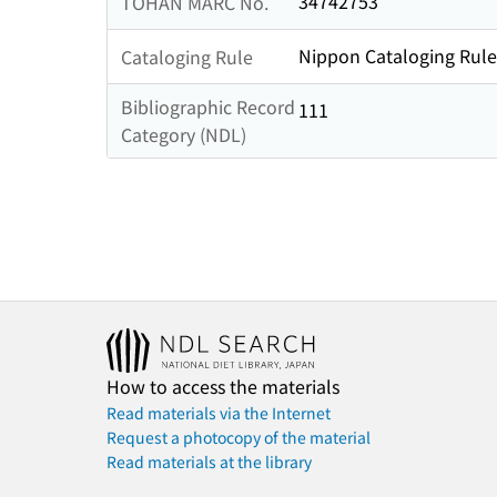
34742753
TOHAN MARC No.
Nippon Cataloging Rule
Cataloging Rule
Bibliographic Record
111
Category (NDL)
How to access the materials
Read materials via the Internet
Request a photocopy of the material
Read materials at the library