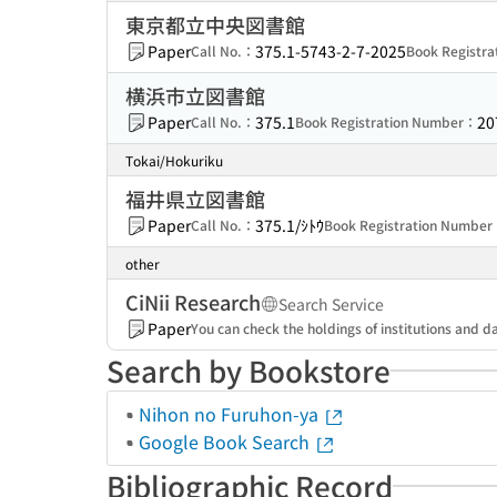
東京都立中央図書館
Paper
375.1-5743-2-7-2025
Call No.：
Book Registr
横浜市立図書館
Paper
375.1
20
Call No.：
Book Registration Number：
Tokai/Hokuriku
福井県立図書館
Paper
375.1/ｼﾄｳ
Call No.：
Book Registration Numbe
other
CiNii Research
Search Service
Paper
You can check the holdings of institutions and da
Search by Bookstore
Nihon no Furuhon-ya
Google Book Search
Bibliographic Record