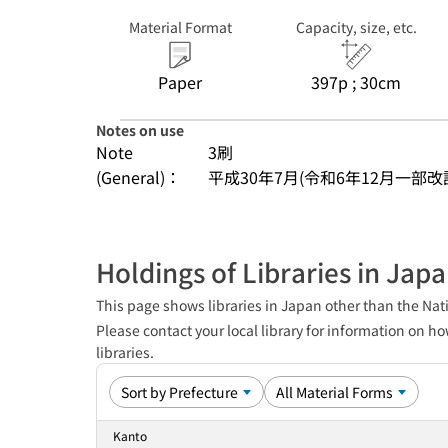
Material Format
Capacity, size, etc.
Paper
397p ; 30cm
Notes on use
Note
3刷
(General)：
平成30年7月(令和6年12月一部改
Holdings of Libraries in Jap
This page shows libraries in Japan other than the Nati
Please contact your local library for information on ho
libraries.
Kanto