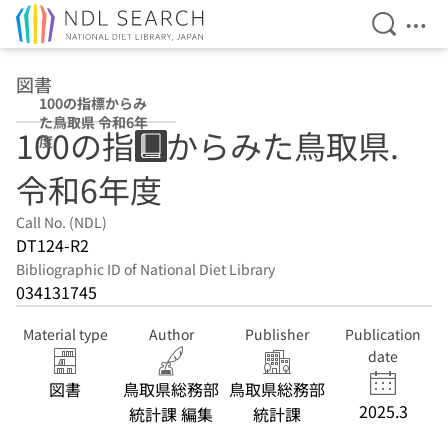
Open Se
Ope
Jump to main content
図書
100の指標からみ
た鳥取県 令和6年
100の指標からみた鳥取県.
度
令和6年度
Call No. (NDL)
DT124-R2
Bibliographic ID of National Diet Library
034131745
Material type
Author
Publisher
Publication
date
図書
鳥取県総務部
鳥取県総務部
2025.3
統計課 編集
統計課