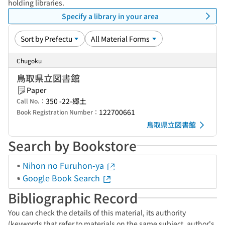
holding libraries.
Specify a library in your area
Chugoku
鳥取県立図書館
Paper
350 -22-郷土
Call No.：
122700661
Book Registration Number：
鳥取県立図書館
Search by Bookstore
Nihon no Furuhon-ya
Google Book Search
Bibliographic Record
You can check the details of this material, its authority
(keywords that refer to materials on the same subject, author's