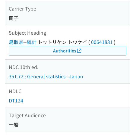
Carrier Type
冊子
Subject Heading
鳥取県--統計
トットリケン トウケイ
(
00641831
)
Authorities
NDC 10th ed.
351.72 : General statistics--Japan
NDLC
DT124
Target Audience
一般