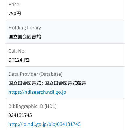
Price
290円
Holding library
国立国会図書館
Call No.
DT124-R2
Data Provider (Database)
国立国会図書館 : 国立国会図書館蔵書
https://ndlsearch.ndl.go.jp
Bibliographic ID (NDL)
034131745
http://id.ndl.go.jp/bib/034131745