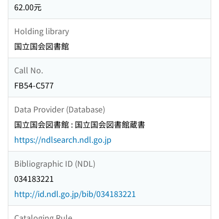
62.00元
Holding library
国立国会図書館
Call No.
FB54-C577
Data Provider (Database)
国立国会図書館 : 国立国会図書館蔵書
https://ndlsearch.ndl.go.jp
Bibliographic ID (NDL)
034183221
http://id.ndl.go.jp/bib/034183221
Cataloging Rule