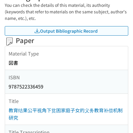
You can check the details of this material, its authority
(keywords that refer to materials on the same subject, author's
name, etc.), etc.
Output Bibliographic Record
Paper
Material Type
図書
ISBN
9787522336459
Title
教育结果公平视角下贫困家庭子女的义务教育补偿机制
研究
Title Transcription