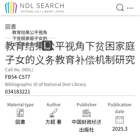
Open Se
Ope
Jump to main content
図書
教育结果公平视角
下贫困家庭子女的
教育结果公平视角下贫困家庭
义务教育补偿机制
研究
子女的义务教育补偿机制研究
Call No. (NDL)
FB54-C577
Bibliographic ID of National Diet Library
034183221
Material type
Author
Publisher
Publication
date
図書
方超 著
中国财政经济
2025.3
出版社