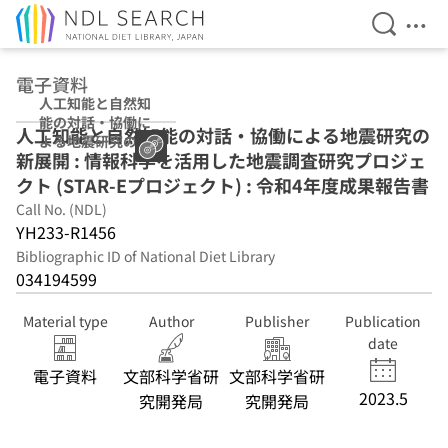
Open Se
Ope
Jump to main content
電子資料
人工知能と自然知
能の対話・協働に
人工知能と自然知能の対話・協働による地震研究の
よる地震研究の新
新展開 : 情報科学を活用した地震調査研究プロジェ
展開 : 情報科学を
活用した地震調査
クト (STAR-Eプロジェクト) : 令和4年度成果報告書
研究プロジェクト
Call No. (NDL)
(STAR-Eプロジェ
YH233-R1456
クト) : 令和4年度
成果報告書
Bibliographic ID of National Diet Library
034194599
Material type
Author
Publisher
Publication
date
電子資料
文部科学省研
文部科学省研
2023.5
究開発局
究開発局