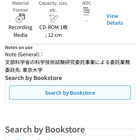
Material
Capacity, size,
NDC
Format
etc.
View
-
Details
Recording
CD-ROM 1枚
Media
; 12 cm
Notes on use
Note (General)：
文部科学省の科学技術試験研究委託事業による委託業務
委託先: 東京大学
Search by Bookstore
Search by Bookstore
Search by Bookstore