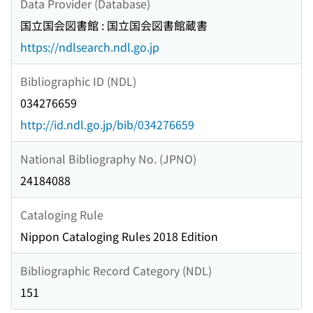
Data Provider (Database)
国立国会図書館 : 国立国会図書館蔵書
https://ndlsearch.ndl.go.jp
Bibliographic ID (NDL)
034276659
http://id.ndl.go.jp/bib/034276659
National Bibliography No. (JPNO)
24184088
Cataloging Rule
Nippon Cataloging Rules 2018 Edition
Bibliographic Record Category (NDL)
151