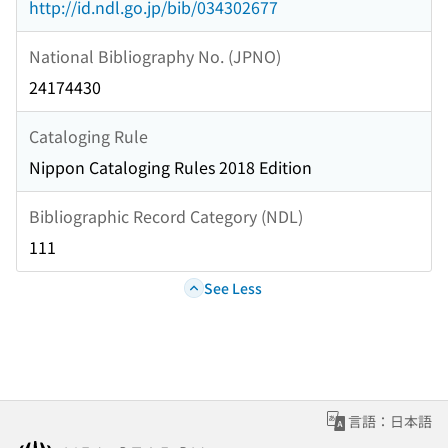
http://id.ndl.go.jp/bib/034302677
National Bibliography No. (JPNO)
24174430
Cataloging Rule
Nippon Cataloging Rules 2018 Edition
Bibliographic Record Category (NDL)
111
See Less
言語：日本語