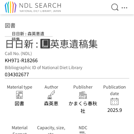
Open Se
Ope
Jump to main content
図書
日日新 : 森英恵遺
稿集
日日新 : 森英恵遺稿集
Call No. (NDL)
KH971-R18266
Bibliographic ID of National Diet Library
034302677
Material type
Author
Publisher
Publication
date
図書
森英恵
かまくら春秋
2025.9
社
Material
Capacity, size,
NDC