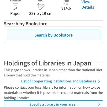
Format
etc.
View
Details
914.6
Paper
227 p ; 19 cm
Search by Bookstore
Search by Bookstore
Holdings of Libraries in Japan
This page shows libraries in Japan other than the National Diet
Library that hold the material.
List of Cooperating Institutions and Databases
Please contact your local library for information on how to use
materials or whether it is possible to request materials from the
holding libraries.
Specify a library in your area