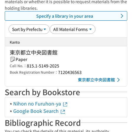
materials or whether it is possible to request materials from the
holding libraries.
Specify a library in your area
Kanto
東京都立中央図書館
Paper
815.1-5149-2025
Call No.：
7120436563
Book Registration Number：
東京都立中央図書館
Search by Bookstore
Nihon no Furuhon-ya
Google Book Search
Bibliographic Record
You can check the details of this material, its authority