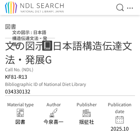
Open Se
Ope
Jump to main content
図書
文の図示 : 日本語
構造伝達文法・発
文の図示 : 日本語構造伝達文
展G
法・発展G
Call No. (NDL)
KF81-R13
Bibliographic ID of National Diet Library
034330132
Material type
Author
Publisher
Publication
date
図書
今泉喜一
揺籃社
2025.10