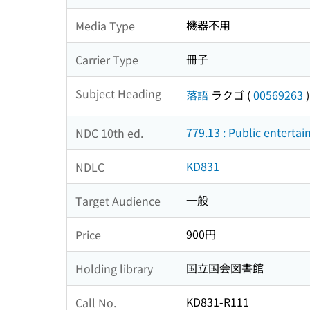
機器不用
Media Type
冊子
Carrier Type
Subject Heading
落語
ラクゴ
(
00569263
)
779.13 : Public enterta
NDC 10th ed.
KD831
NDLC
一般
Target Audience
900円
Price
国立国会図書館
Holding library
KD831-R111
Call No.