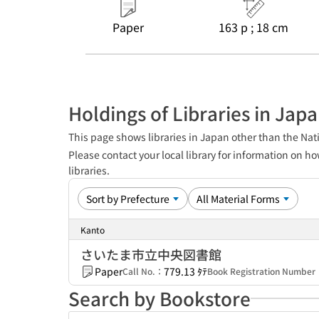
Paper
163 p ; 18 cm
Holdings of Libraries in Jap
This page shows libraries in Japan other than the Nati
Please contact your local library for information on ho
libraries.
Kanto
さいたま市立中央図書館
Paper
779.13 ﾀﾃ
Call No.：
Book Registration Numbe
Search by Bookstore