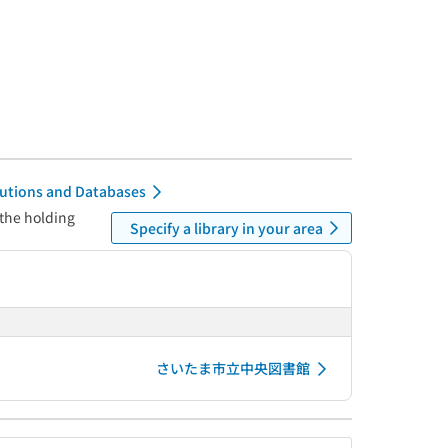
itutions and Databases
 the holding
Specify a library in your area
さいたま市立中央図書館