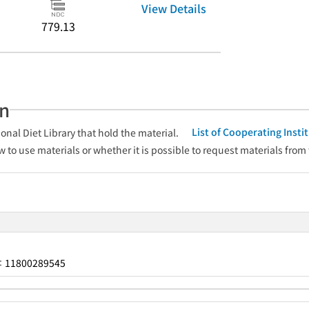
View Details
779.13
an
List of Cooperating Inst
onal Diet Library that hold the material.
w to use materials or whether it is possible to request materials from
11800289545
r：