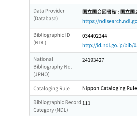
Data Provider
国立国会図書館 : 国立
(Database)
https://ndlsearch.ndl.go
Bibliographic ID
034402244
(NDL)
http://id.ndl.go.jp/bib
National
24193427
Bibliography No.
(JPNO)
Nippon Cataloging Rule
Cataloging Rule
Bibliographic Record
111
Category (NDL)