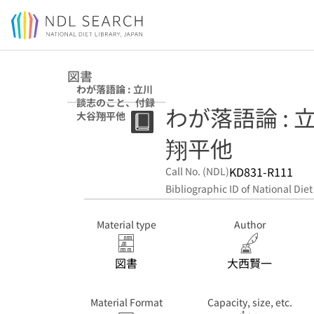
Jump to main content
図書
わが落語論 : 立川
談志のこと、付録
わが落語論 :
大谷翔平他
翔平他
KD831-R111
Call No. (NDL)
Bibliographic ID of National Diet
Material type
Author
図書
大西賢一
Material Format
Capacity, size, etc.