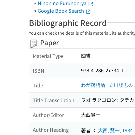
Nihon no Furuhon-ya
Google Book Search
Bibliographic Record
You can check the details of this material, its authori
Paper
図書
Material Type
978-4-286-27334-1
ISBN
わが落語論 : 立川談志
Title
ワガ ラクゴロン : タテカ
Title Transcription
大西賢一
Author/Editor
Author Heading
著者 ：
大西, 賢一, 1934-