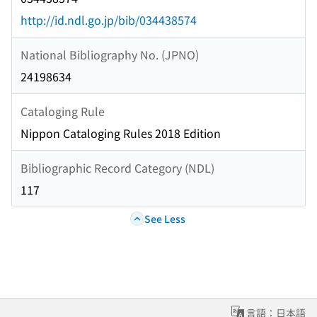
http://id.ndl.go.jp/bib/034438574
National Bibliography No. (JPNO)
24198634
Cataloging Rule
Nippon Cataloging Rules 2018 Edition
Bibliographic Record Category (NDL)
117
See Less
言語：日本語