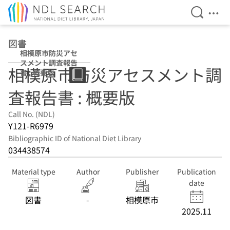
Open Se
Ope
Jump to main content
図書
相模原市防災アセ
スメント調査報告
相模原市防災アセスメント調
書 : 概要版
査報告書 : 概要版
Call No. (NDL)
Y121-R6979
Bibliographic ID of National Diet Library
034438574
Material type
Author
Publisher
Publication
date
図書
-
相模原市
2025.11