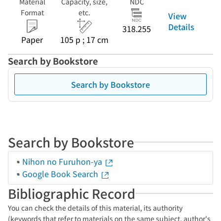
Material
Capacity, size,
NDC
Format
etc.
View
Details
318.255
Paper
105 p ; 17 cm
Search by Bookstore
Search by Bookstore
Search by Bookstore
Nihon no Furuhon-ya
Google Book Search
Bibliographic Record
You can check the details of this material, its authority
(keywords that refer to materials on the same subject, author's