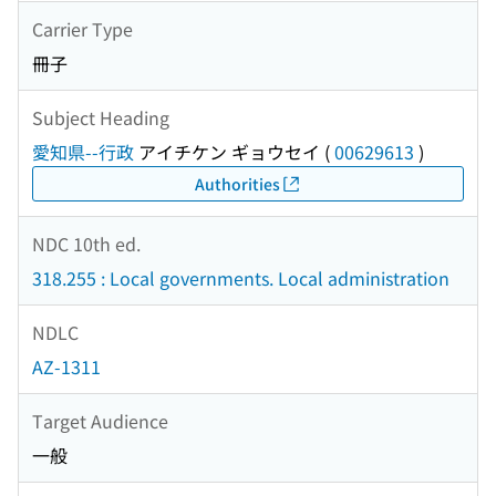
Carrier Type
冊子
Subject Heading
愛知県--行政
アイチケン ギョウセイ
(
00629613
)
Authorities
NDC 10th ed.
318.255 : Local governments. Local administration
NDLC
AZ-1311
Target Audience
一般