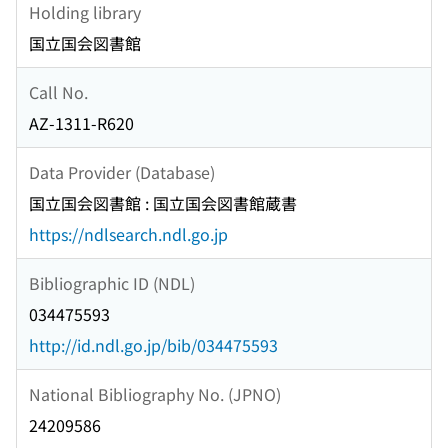
Holding library
国立国会図書館
Call No.
AZ-1311-R620
Data Provider (Database)
国立国会図書館 : 国立国会図書館蔵書
https://ndlsearch.ndl.go.jp
Bibliographic ID (NDL)
034475593
http://id.ndl.go.jp/bib/034475593
National Bibliography No. (JPNO)
24209586