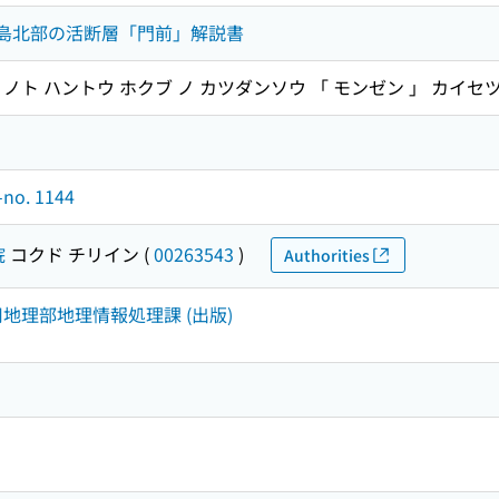
登半島北部の活断層「門前」解説書
ウズ ノト ハントウ ホクブ ノ カツダンソウ 「 モンゼン 」 カイセ
o. 1144
院
コクド チリイン
(
00263543
)
Authorities
応用地理部地理情報処理課 (出版)