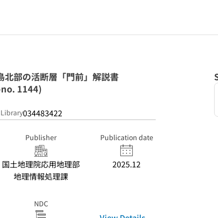
登半島北部の活断層「門前」解説書
o. 1144)
034483422
 Library
Publisher
Publication date
国土地理院応用地理部
2025.12
地理情報処理課
NDC
View Details