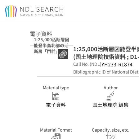
Jump to main content
電子資料
1:25,000活断層図
能登半島北部の活
1:25,000活断層図能
断層「門前」解説
(国土地理院技術資料 ; D1-n
書 (国土地理院技
術資料 ; D1-no.
YH233-R1874
Call No. (NDL)
1144)
Bibliographic ID of National Diet
Material type
Author
電子資料
国土地理院 編集
Material Format
Capacity, size, etc.