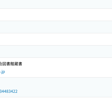
国会図書館蔵書
.jp
/034483422