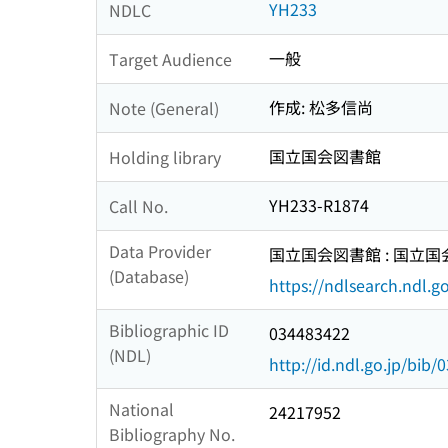
YH233
NDLC
一般
Target Audience
作成: 松多信尚
Note (General)
国立国会図書館
Holding library
YH233-R1874
Call No.
Data Provider
国立国会図書館 : 国立
(Database)
https://ndlsearch.ndl.go
Bibliographic ID
034483422
(NDL)
http://id.ndl.go.jp/bib
National
24217952
Bibliography No.