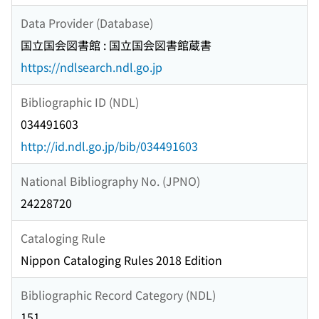
Data Provider (Database)
国立国会図書館 : 国立国会図書館蔵書
https://ndlsearch.ndl.go.jp
Bibliographic ID (NDL)
034491603
http://id.ndl.go.jp/bib/034491603
National Bibliography No. (JPNO)
24228720
Cataloging Rule
Nippon Cataloging Rules 2018 Edition
Bibliographic Record Category (NDL)
151