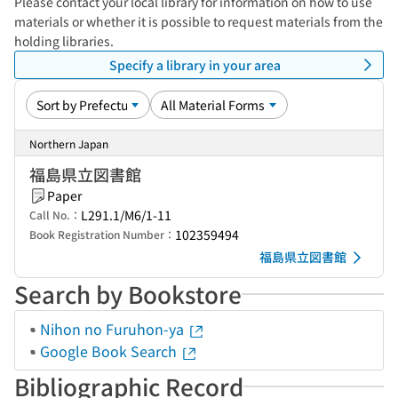
Please contact your local library for information on how to use
materials or whether it is possible to request materials from the
holding libraries.
Specify a library in your area
Northern Japan
福島県立図書館
Paper
L291.1/M6/1-11
Call No.：
102359494
Book Registration Number：
福島県立図書館
Search by Bookstore
Nihon no Furuhon-ya
Google Book Search
Bibliographic Record