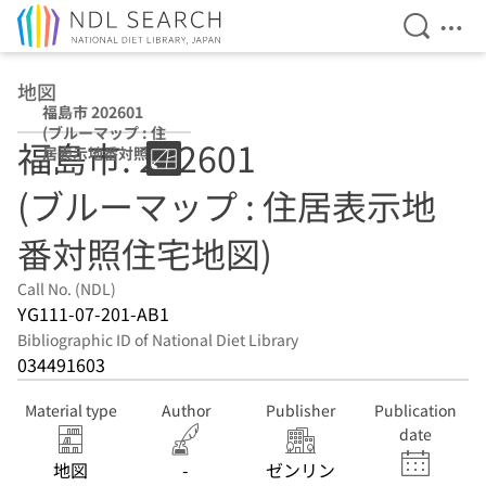
Open Se
Ope
Jump to main content
地図
福島市 202601
(ブルーマップ : 住
福島市. 202601
居表示地番対照住
宅地図)
(ブルーマップ : 住居表示地
番対照住宅地図)
Call No. (NDL)
YG111-07-201-AB1
Bibliographic ID of National Diet Library
034491603
Material type
Author
Publisher
Publication
date
地図
-
ゼンリン