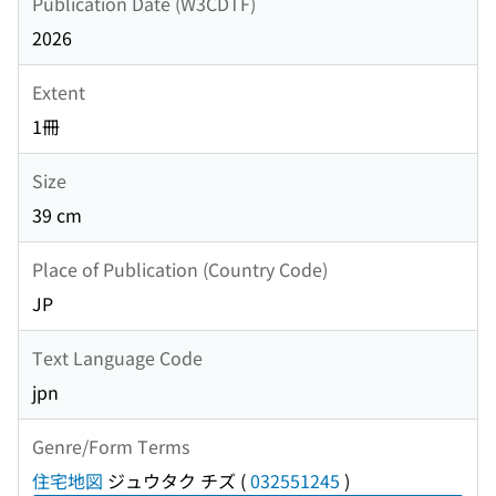
Publication Date (W3CDTF)
2026
Extent
1冊
Size
39 cm
Place of Publication (Country Code)
JP
Text Language Code
jpn
Genre/Form Terms
住宅地図
ジュウタク チズ
(
032551245
)