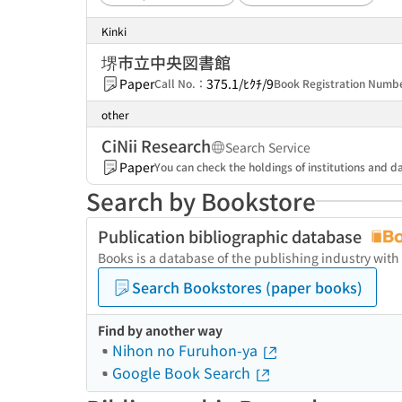
Kinki
堺市立中央図書館
Paper
375.1/ﾋｸﾁ/9
Call No.：
Book Registration Num
other
CiNii Research
Search Service
Paper
You can check the holdings of institutions and da
Search by Bookstore
Publication bibliographic database
Books is a database of the publishing industry with
Search Bookstores (paper books)
Find by another way
Nihon no Furuhon-ya
Google Book Search