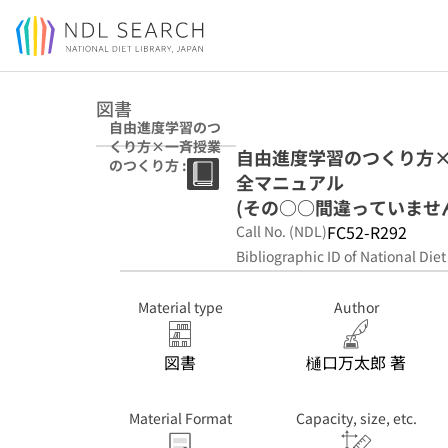
Jump to main content
図書
自由進度学習のつ
くり方×一斉授業
自由進度学習のつくり方×
のつくり方 : 深い
全マニュアル
学びを実現する完
全マニュアル (そ
(その○○間違っていませ
の○○間違ってい
FC52-R292
Call No. (NDL)
ませんかシリー
Bibliographic ID of National Diet
ズ)
Material type
Author
図書
樋口万太郎 著
Material Format
Capacity, size, etc.