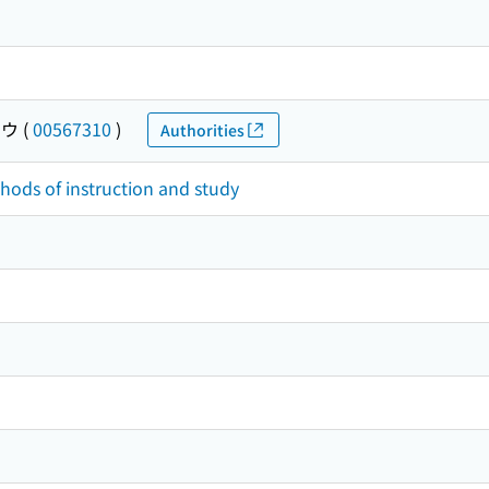
ドウ
(
00567310
)
Authorities
thods of instruction and study