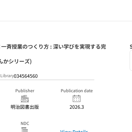
一斉授業のつくり方 : 深い学びを実現する完
んかシリーズ)
034564560
 Library
Publisher
Publication date
明治図書出版
2026.3
NDC
View Details