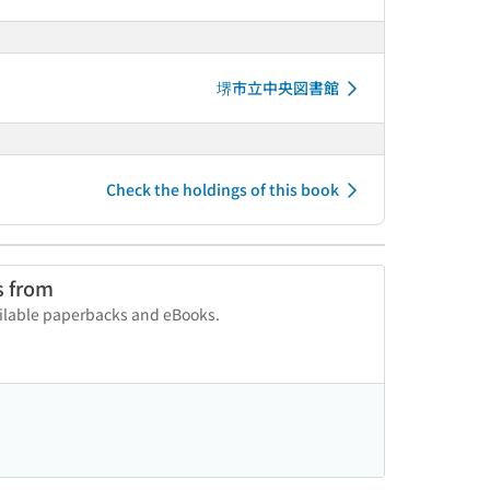
堺市立中央図書館
Check the holdings of this book
s from
vailable paperbacks and eBooks.