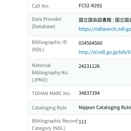
FC52-R292
Call No.
Data Provider
国立国会図書館 : 国立
(Database)
https://ndlsearch.ndl.go
Bibliographic ID
034564560
(NDL)
http://id.ndl.go.jp/bib
National
24231126
Bibliography No.
(JPNO)
34837394
TOHAN MARC No.
Nippon Cataloging Rule
Cataloging Rule
Bibliographic Record
111
Category (NDL)