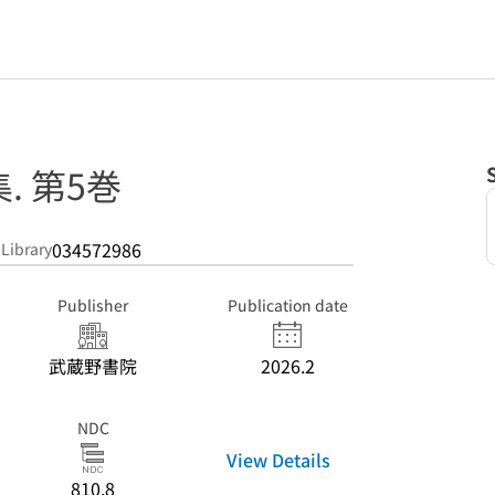
. 第5巻
034572986
 Library
Publisher
Publication date
武蔵野書院
2026.2
NDC
View Details
810.8