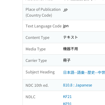
Place of Publication
JP
(Country Code)
jpn
Text Language Code
テキスト
Content Type
機器不用
Media Type
冊子
Carrier Type
Subject Heading
日本語--語彙--歴史--中
810.8 : Japanese
NDC 10th ed.
KF21
NDLC
KF91