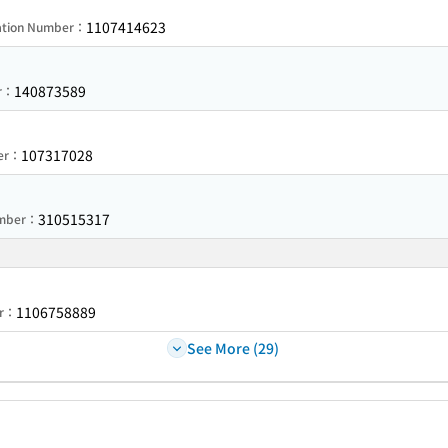
1107414623
ration Number：
140873589
er：
107317028
ber：
310515317
umber：
1106758889
er：
See More (29)