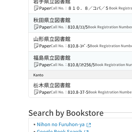
岩手県立図書館
Paper
８１０．８／コバ／５
Call No.：
Book Regist
秋田県立図書館
Paper
810.8/ｺｺ/5
Call No.：
Book Registration Numb
山形県立図書館
Paper
810.8-ｺﾊﾞ-5
Call No.：
Book Registration Num
福島県立図書館
Paper
810.8/ｺｹ256/5
Call No.：
Book Registration N
Kanto
栃木県立図書館
Paper
810.8-37-5
Call No.：
Book Registration Numb
Search by Bookstore
Nihon no Furuhon-ya
Google Book Search