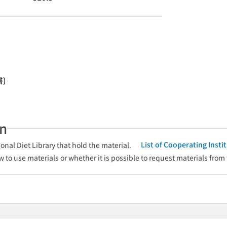
書)
an
List of Cooperating Inst
onal Diet Library that hold the material.
w to use materials or whether it is possible to request materials from