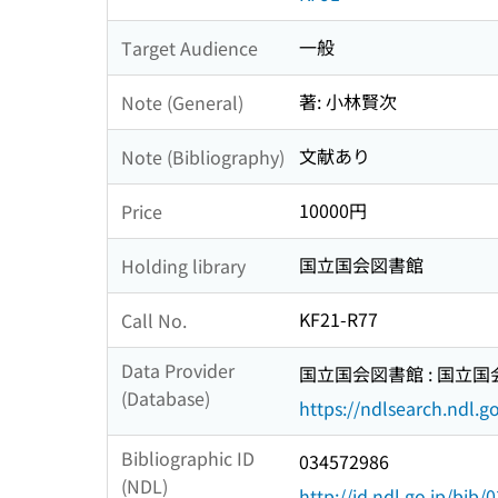
一般
Target Audience
著: 小林賢次
Note (General)
文献あり
Note (Bibliography)
10000円
Price
国立国会図書館
Holding library
KF21-R77
Call No.
Data Provider
国立国会図書館 : 国立
(Database)
https://ndlsearch.ndl.go
Bibliographic ID
034572986
(NDL)
http://id.ndl.go.jp/bib