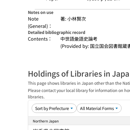
Notes on use
Note
著: 小林賢次
(General)：
Detailed bibliographic record
Contents：
中世語彙語史論考
(Provided by: 国立国会図書館蔵
Holdings of Libraries in Jap
This page shows libraries in Japan other than the Nati
Please contact your local library for information on ho
libraries.
Northern Japan