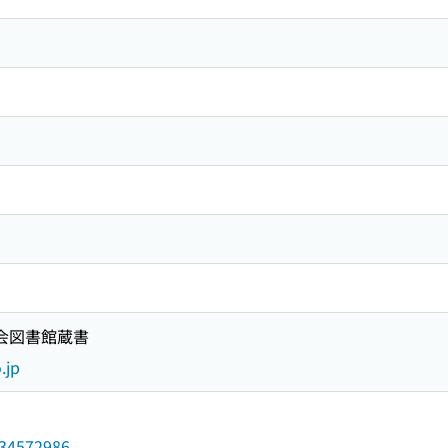
国会図書館蔵書
.jp
/034572986