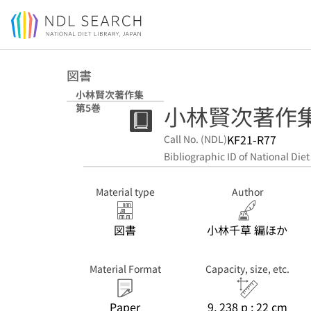
Jump to main content
図書
小林賢次著作集
小林賢次著作集
第5巻
KF21-R77
Call No. (NDL)
Bibliographic ID of National Diet
Material type
Author
図書
小林千草 編ほか
Material Format
Capacity, size, etc.
Paper
9, 238 p ; 22 cm