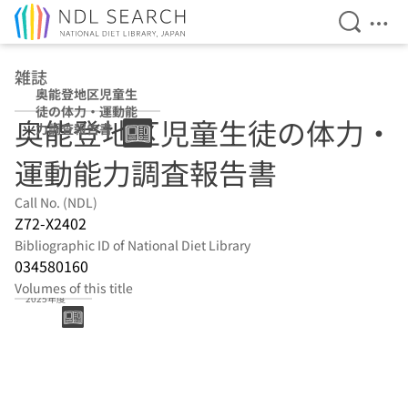
Open Se
Ope
Jump to main content
雑誌
奥能登地区児童生
徒の体力・運動能
奥能登地区児童生徒の体力・
力調査報告書
運動能力調査報告書
Call No. (NDL)
Z72-X2402
Bibliographic ID of National Diet Library
034580160
Volumes of this title
2025年度