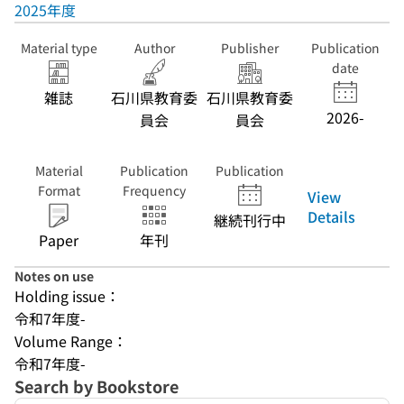
2025年度
Material type
Author
Publisher
Publication
date
雑誌
石川県教育委
石川県教育委
2026-
員会
員会
Material
Publication
Publication
Format
Frequency
View
Details
継続刊行中
Paper
年刊
Notes on use
Holding issue：
令和7年度-
Volume Range：
令和7年度-
Search by Bookstore