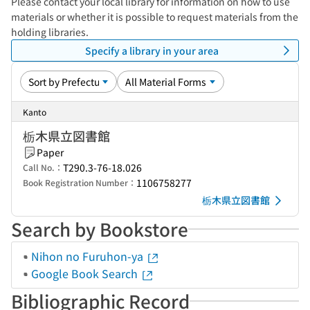
Please contact your local library for information on how to use
materials or whether it is possible to request materials from the
holding libraries.
Specify a library in your area
Kanto
栃木県立図書館
Paper
T290.3-76-18.026
Call No.：
1106758277
Book Registration Number：
栃木県立図書館
Search by Bookstore
Nihon no Furuhon-ya
Google Book Search
Bibliographic Record