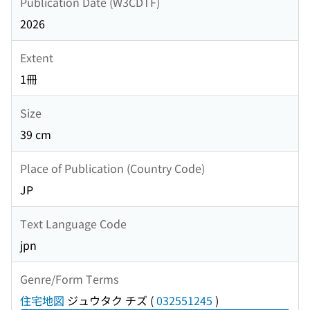
Publication Date (W3CDTF)
2026
Extent
1冊
Size
39 cm
Place of Publication (Country Code)
JP
Text Language Code
jpn
Genre/Form Terms
住宅地図
ジュウタク チズ
(
032551245
)