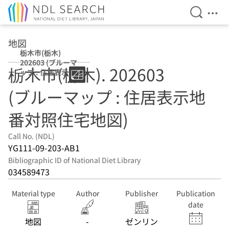
Open Se
Ope
Jump to main content
地図
栃木市(栃木)
202603 (ブルーマ
栃木市(栃木). 202603
ップ : 住居表示地
番対照住宅地図)
(ブルーマップ : 住居表示地
番対照住宅地図)
Call No. (NDL)
YG111-09-203-AB1
Bibliographic ID of National Diet Library
034589473
Material type
Author
Publisher
Publication
date
地図
-
ゼンリン