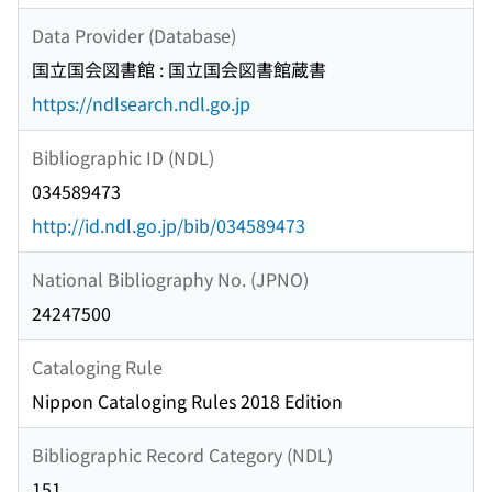
Data Provider (Database)
国立国会図書館 : 国立国会図書館蔵書
https://ndlsearch.ndl.go.jp
Bibliographic ID (NDL)
034589473
http://id.ndl.go.jp/bib/034589473
National Bibliography No. (JPNO)
24247500
Cataloging Rule
Nippon Cataloging Rules 2018 Edition
Bibliographic Record Category (NDL)
151