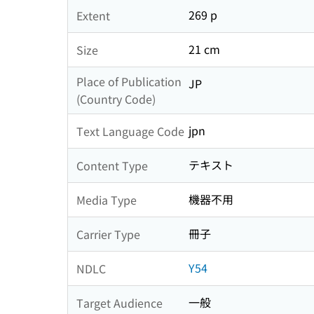
269 p
Extent
21 cm
Size
Place of Publication
JP
(Country Code)
jpn
Text Language Code
テキスト
Content Type
機器不用
Media Type
冊子
Carrier Type
Y54
NDLC
一般
Target Audience