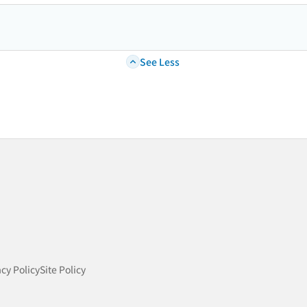
See Less
acy Policy
Site Policy