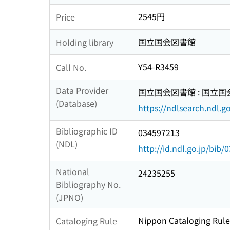
2545円
Price
国立国会図書館
Holding library
Y54-R3459
Call No.
Data Provider
国立国会図書館 : 国立
(Database)
https://ndlsearch.ndl.go
Bibliographic ID
034597213
(NDL)
http://id.ndl.go.jp/bib
National
24235255
Bibliography No.
(JPNO)
Nippon Cataloging Rule
Cataloging Rule