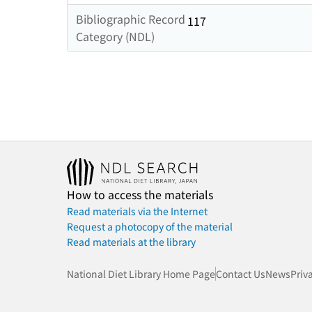
Bibliographic Record
117
Category (NDL)
How to access the materials
Read materials via the Internet
Request a photocopy of the material
Read materials at the library
National Diet Library Home Page
Contact Us
News
Priv