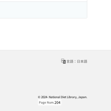
言語：日本語
© 2024- National Diet Library, Japan.
204
Page Num.