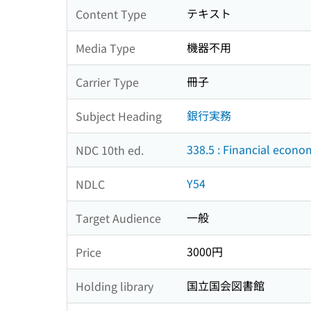
テキスト
Content Type
機器不用
Media Type
冊子
Carrier Type
銀行実務
Subject Heading
338.5 : Financial econo
NDC 10th ed.
Y54
NDLC
一般
Target Audience
3000円
Price
国立国会図書館
Holding library