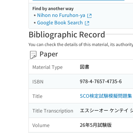
Find by another way
Nihon no Furuhon-ya
Google Book Search
Bibliographic Record
You can check the details of this material, its authori
Paper
図書
Material Type
978-4-7657-4735-6
ISBN
SCO検定試験模擬問題集
Title
エスシーオー ケンテイ シ
Title Transcription
26年5月試験版
Volume