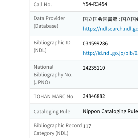
Y54-R3454
Call No.
Data Provider
国立国会図書館 : 国立
(Database)
https://ndlsearch.ndl.go
Bibliographic ID
034599286
(NDL)
http://id.ndl.go.jp/bib
National
24235110
Bibliography No.
(JPNO)
34846882
TOHAN MARC No.
Nippon Cataloging Rule
Cataloging Rule
Bibliographic Record
117
Category (NDL)